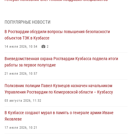
организационно-штатных подразделений Росгвардии с
профессиональным праздником
07 августа 2026, 05:32
ПОПУЛЯРНЫЕ НОВОСТИ
В Росгвардии обсудили вопросы повышения безопасности
С 1 сентября 2026 года вступает в силу новый федеральный закон о
объектов ТЭК в Кузбассе
частной охранной деятельности
14 июля 2026, 10:54
2
06 августа 2026, 10:19
Вневедомственная охрана Росгвардии Кузбасса подвела итоги
Росгвардейцы задержали предполагаемого виновника причинения
работы за первое полугодие
ножевого ранения кемеровчанину
21 июля 2026, 10:57
06 августа 2026, 09:18
Полковник полиции Павел Кузнецов назначен начальником
Росгвардейцы задержали мужчину, повредившего имущество
Управления Росгвардии по Кемеровской области – Кузбассу
горожанки
03 августа 2026, 11:32
06 августа 2026, 08:17
1
В Кузбассе создают мурал в память о генерале армии Иване
Росгвардейцы пресекли противоправные действия и защитили
Яковлеве
новокузнечанку от агрессивного знакомого
17 июля 2026, 10:21
06 августа 2026, 07:16