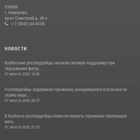
Сотрудники ОМОН «Оберег» провели встречу с воспитанниками
650000
детского дома в рамках всероссийской акции
г. Кемерово,
пр-кт Советский д. 48 а
20 июля 2026, 10:54
2
+ 7 (3842) 44-45-00
НОВОСТИ
Кузбасские росгвардейцы оказали силовую поддержку при
задержании фигур...
07 августа 2026, 10:40
Росгвардейцы задержали горожанку, находившуюся в розыске за
серию хище...
07 августа 2026, 08:37
В Кузбассе росгвардейцы помогли вернуть горожанке пропавшую
мать
07 августа 2026, 07:35