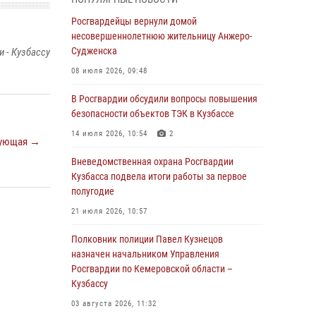
Генерал-полковник Олег Плохой поздравил
специалистов организационно-штатных
Росгвардейцы вернули домой
подразделений Росгвардии с
несовершеннолетнюю жительницу Анжеро-
профессиональным праздником
Судженска
 - Кузбассу
07 августа 2026, 05:32
08 июля 2026, 09:48
С 1 сентября 2026 года вступает в силу новый
В Росгвардии обсудили вопросы повышения
федеральный закон о частной охранной
безопасности объектов ТЭК в Кузбассе
деятельности
14 июля 2026, 10:54
2
ующая →
06 августа 2026, 10:19
Вневедомственная охрана Росгвардии
Росгвардейцы задержали предполагаемого
Кузбасса подвела итоги работы за первое
виновника причинения ножевого ранения
полугодие
кемеровчанину
21 июля 2026, 10:57
06 августа 2026, 09:18
Полковник полиции Павел Кузнецов
Росгвардейцы задержали мужчину,
назначен начальником Управления
повредившего имущество горожанки
Росгвардии по Кемеровской области –
Кузбассу
06 августа 2026, 08:17
1
03 августа 2026, 11:32
Росгвардейцы пресекли противоправные