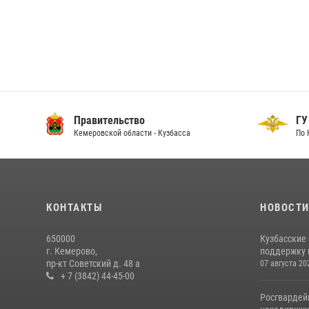
Правительство
ГУ
Кемеровской области - Кузбасса
По 
КОНТАКТЫ
НОВОСТ
650000
Кузбасские
г. Кемерово,
поддержку 
пр-кт Советский д. 48 а
07 августа 20
+ 7 (3842) 44-45-00
Росгвардей