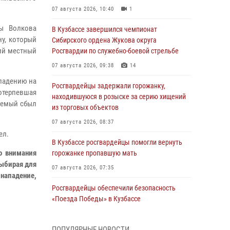
07 августа 2026, 10:40
1
ы Волкова
В Кузбассе завершился чемпионат
у, который
Сибирского ордена Жукова округа
ий местный
Росгвардии по служебно-боевой стрельбе
07 августа 2026, 09:38
14
падению на
Росгвардейцы задержали горожанку,
отерпевшая
находившуюся в розыске за серию хищений
аемый сбыл
из торговых объектов
07 августа 2026, 08:37
ел.
В Кузбассе росгвардейцы помогли вернуть
о внимания
горожанке пропавшую мать
выбирая для
07 августа 2026, 07:35
 нападение,
Росгвардейцы обеспечили безопасность
«Поезда Победы» в Кузбассе
07 августа 2026, 06:33
ПОПУЛЯРНЫЕ НОВОСТИ