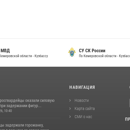
 МВД
СУ СК России
Кемеровской области - Кузбассу
По Кемеровской области - Кузбас
И
НАВИГАЦИЯ
 росгвардейцы оказали силовую
Новости
при задержании фигур...
Карта сайта
26, 10:40
СМИ о нас
П
цы задержали горожанку,