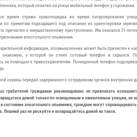
енника, который похитил на улице мобильный телефон у горожанки.
е время стражи правопорядка во время патрулирования улиц
и по приметам подходящего под описание из ориентировки мужчин
ть причастен к имущественному преступлению. Им оказался 31-летн
 признаками алкогольного опьянения.
арительной информации, злоумышленник может быть причастен к на
а знакомую, у которой он отнял сотовый телефон и скрылся. П
сь за помощью к правоохранителям. Похищенный телефон подозрев
де.
ой охраны передал задержанного сотрудникам органов внутренних д
ых грабителей гражданам рекомендовано: не привлекать излишнег
озвращаться домой только по освещенным и оживленным улицам, не 
в состоянии алкогольного опьянения, граждане могут спровоцировать
 Лишний раз не рискуйте и возвращайтесь домой на такси.