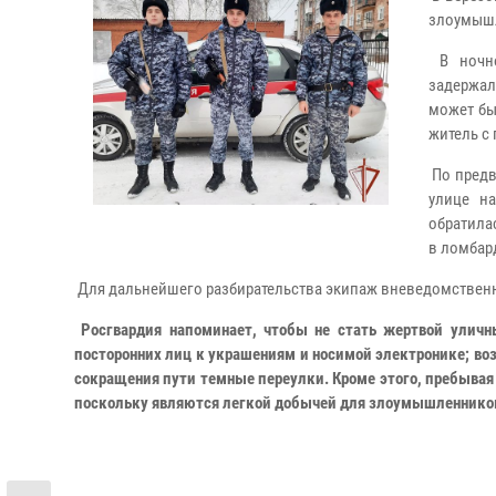
злоумышл
В ночно
задержал
может бы
житель с
По предв
улице н
обратила
в ломбар
Для дальнейшего разбирательства экипаж вневедомственн
Росгвардия напоминает, чтобы не стать жертвой уличн
посторонних лиц к украшениям и носимой электронике; в
сокращения пути темные переулки. Кроме этого, пребывая 
поскольку являются легкой добычей для злоумышленников.