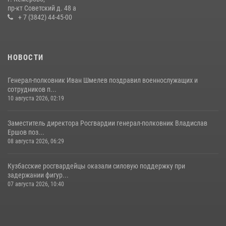
пр-кт Советский д. 48 а
20 июля 2026, 08:52
1
+ 7 (3842) 44-45-00
НОВОСТИ
Генерал-полковник Иван Шмелев поздравил военнослужащих и
сотрудников п...
10 августа 2026, 02:19
Заместитель директора Росгвардии генерал-полковник Владислав
Ершов поз...
08 августа 2026, 06:29
Кузбасские росгвардейцы оказали силовую поддержку при
задержании фигур...
07 августа 2026, 10:40