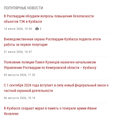
мать
ПОПУЛЯРНЫЕ НОВОСТИ
07 августа 2026, 07:35
В Росгвардии обсудили вопросы повышения безопасности
объектов ТЭК в Кузбассе
Росгвардейцы обеспечили безопасность «Поезда Победы» в
Кузбассе
14 июля 2026, 10:54
2
07 августа 2026, 06:33
Вневедомственная охрана Росгвардии Кузбасса подвела итоги
работы за первое полугодие
Генерал-полковник Олег Плохой поздравил специалистов
организационно-штатных подразделений Росгвардии с
21 июля 2026, 10:57
профессиональным праздником
Полковник полиции Павел Кузнецов назначен начальником
07 августа 2026, 05:32
Управления Росгвардии по Кемеровской области – Кузбассу
С 1 сентября 2026 года вступает в силу новый федеральный закон о
03 августа 2026, 11:32
частной охранной деятельности
С 1 сентября 2026 года вступает в силу новый федеральный закон о
06 августа 2026, 10:19
частной охранной деятельности
Росгвардейцы задержали предполагаемого виновника причинения
06 августа 2026, 10:19
ножевого ранения кемеровчанину
В Кузбассе создают мурал в память о генерале армии Иване
06 августа 2026, 09:18
Яковлеве