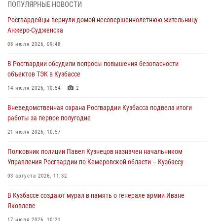
Росгвардейцы задержали в Кемерове дебошира, устроившего
ПОПУЛЯРНЫЕ НОВОСТИ
конфликт в медицинском учреждении
Росгвардейцы вернули домой несовершеннолетнюю жительницу
05 августа 2026, 09:30
Анжеро-Судженска
Росгвардейцы задержали участника драки, причинившего побои
08 июля 2026, 09:48
оппоненту
В Росгвардии обсудили вопросы повышения безопасности
05 августа 2026, 08:50
объектов ТЭК в Кузбассе
Росгвардейцы пресекли нарушение общественного порядка на
14 июля 2026, 10:54
2
городском пляже
Вневедомственная охрана Росгвардии Кузбасса подвела итоги
05 августа 2026, 08:10
работы за первое полугодие
Росгвардейцы в Юрге пресекли попытку проникновения на
21 июля 2026, 10:57
территорию частного домовладения
Полковник полиции Павел Кузнецов назначен начальником
05 августа 2026, 07:45
Управления Росгвардии по Кемеровской области – Кузбассу
03 августа 2026, 11:32
В Кузбассе создают мурал в память о генерале армии Иване
Яковлеве
17 июля 2026, 10:21