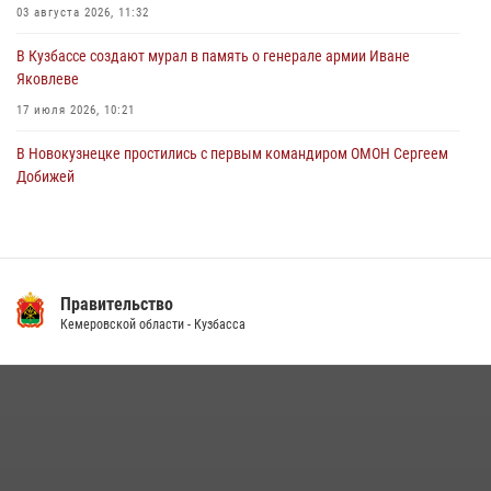
03 августа 2026, 11:32
06 августа 2026, 07:16
В Кузбассе создают мурал в память о генерале армии Иване
Яковлеве
17 июля 2026, 10:21
В Новокузнецке простились с первым командиром ОМОН Сергеем
Добижей
12 июля 2026, 06:54
Росгвардейцы задержали горожанина, воспользовавшегося
мотоциклом без разрешения владельца
Правительство
14 июля 2026, 08:52
1
Кемеровской области - Кузбасса
Кузбасский спецназ принял участие в сборе снайперов Сибирского
округа Росгвардии
24 июля 2026, 10:35
3
Росгвардейцы задержали мужчину, вырвавшего у горожанки пакет
с покупками