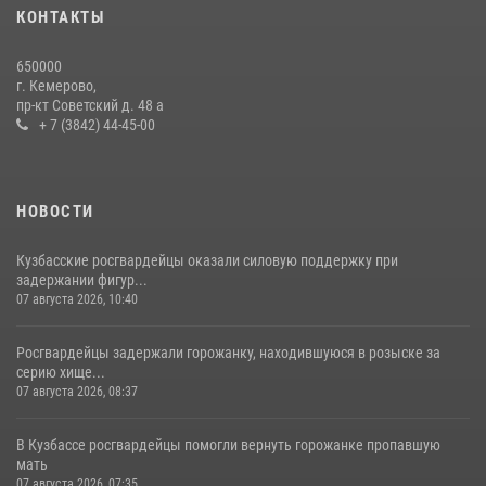
20 июля 2026, 08:52
1
КОНТАКТЫ
Росгвардейцы задержали новокузнечанку при попытке вынести из
650000
гипермаркета товары на 13 тысяч рублей (ВИДЕО)
г. Кемерово,
пр-кт Советский д. 48 а
16 июля 2026, 06:43
1
1
+ 7 (3842) 44-45-00
НОВОСТИ
Кузбасские росгвардейцы оказали силовую поддержку при
задержании фигур...
07 августа 2026, 10:40
Росгвардейцы задержали горожанку, находившуюся в розыске за
серию хище...
07 августа 2026, 08:37
В Кузбассе росгвардейцы помогли вернуть горожанке пропавшую
мать
07 августа 2026, 07:35