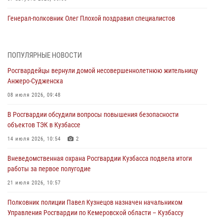
Генерал-полковник Олег Плохой поздравил специалистов
организационно-штатных подразделений Росгвардии с
профессиональным праздником
07 августа 2026, 05:32
ПОПУЛЯРНЫЕ НОВОСТИ
Росгвардейцы вернули домой несовершеннолетнюю жительницу
С 1 сентября 2026 года вступает в силу новый федеральный закон о
Анжеро-Судженска
частной охранной деятельности
08 июля 2026, 09:48
06 августа 2026, 10:19
В Росгвардии обсудили вопросы повышения безопасности
Росгвардейцы задержали предполагаемого виновника причинения
объектов ТЭК в Кузбассе
ножевого ранения кемеровчанину
14 июля 2026, 10:54
2
06 августа 2026, 09:18
Вневедомственная охрана Росгвардии Кузбасса подвела итоги
Росгвардейцы задержали мужчину, повредившего имущество
работы за первое полугодие
горожанки
21 июля 2026, 10:57
06 августа 2026, 08:17
1
Полковник полиции Павел Кузнецов назначен начальником
Росгвардейцы пресекли противоправные действия и защитили
Управления Росгвардии по Кемеровской области – Кузбассу
новокузнечанку от агрессивного знакомого