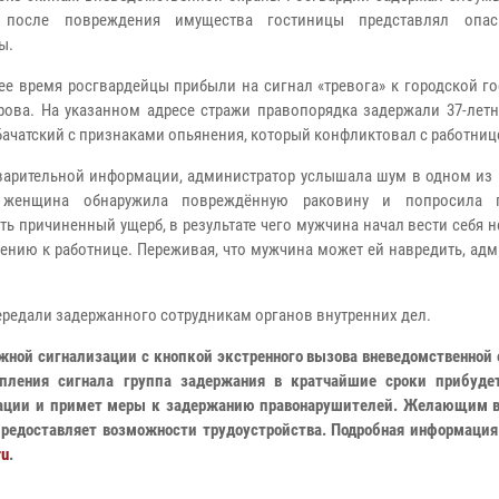
 после повреждения имущества гостиницы представлял опас
ы.
ее время росгвардейцы прибыли на сигнал «тревога» к городской г
рова. На указанном адресе стражи правопорядка задержали 37-летн
Бачатский с признаками опьянения, который конфликтовал с работниц
арительной информации, администратор услышала шум в одном из 
 женщина обнаружила повреждённую раковину и попросила п
ть причиненный ущерб, в результате чего мужчина начал вести себя 
ению к работнице. Переживая, что мужчина может ей навредить, ад
редали задержанного сотрудникам органов внутренних дел.
жной сигнализации с кнопкой экстренного вызова вневедомственной
упления сигнала группа задержания в кратчайшие сроки прибуде
зации и примет меры к задержанию правонарушителей. Желающим в
предоставляет возможности трудоустройства. Подробная информация
ru
.