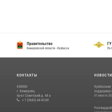
Правительство
ГУ
Кемеровской области - Кузбасса
По 
КОНТАКТЫ
НОВОСТ
650000
Кузбасские
г. Кемерово,
поддержку 
пр-кт Советский д. 48 а
07 августа 20
+ 7 (3842) 44-45-00
Росгвардей