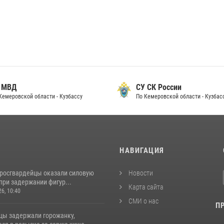
 МВД
СУ СК России
Кемеровской области - Кузбассу
По Кемеровской области - Кузбас
И
НАВИГАЦИЯ
 росгвардейцы оказали силовую
Новости
при задержании фигур...
Карта сайта
26, 10:40
СМИ о нас
П
цы задержали горожанку,