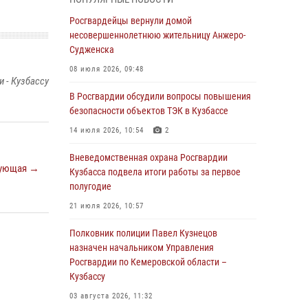
Генерал-полковник Олег Плохой поздравил
специалистов организационно-штатных
Росгвардейцы вернули домой
подразделений Росгвардии с
несовершеннолетнюю жительницу Анжеро-
профессиональным праздником
Судженска
07 августа 2026, 05:32
08 июля 2026, 09:48
 - Кузбассу
С 1 сентября 2026 года вступает в силу новый
В Росгвардии обсудили вопросы повышения
федеральный закон о частной охранной
безопасности объектов ТЭК в Кузбассе
деятельности
14 июля 2026, 10:54
2
06 августа 2026, 10:19
Вневедомственная охрана Росгвардии
ующая →
Росгвардейцы задержали предполагаемого
Кузбасса подвела итоги работы за первое
виновника причинения ножевого ранения
полугодие
кемеровчанину
21 июля 2026, 10:57
06 августа 2026, 09:18
Полковник полиции Павел Кузнецов
Росгвардейцы задержали мужчину,
назначен начальником Управления
повредившего имущество горожанки
Росгвардии по Кемеровской области –
Кузбассу
06 августа 2026, 08:17
1
03 августа 2026, 11:32
Росгвардейцы пресекли противоправные