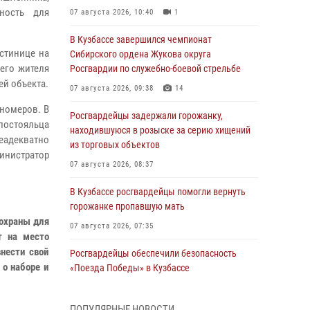
ность для
07 августа 2026, 10:40
1
В Кузбассе завершился чемпионат
остинице на
Сибирского ордена Жукова округа
его жителя
Росгвардии по служебно-боевой стрельбе
ей объекта.
07 августа 2026, 09:38
14
номеров. В
Росгвардейцы задержали горожанку,
остояльца
находившуюся в розыске за серию хищений
неадекватно
из торговых объектов
министратор
07 августа 2026, 08:37
В Кузбассе росгвардейцы помогли вернуть
горожанке пропавшую мать
 охраны для
07 августа 2026, 07:35
т на место
нести свой
Росгвардейцы обеспечили безопасность
 о наборе и
«Поезда Победы» в Кузбассе
07 августа 2026, 06:33
ПОПУЛЯРНЫЕ НОВОСТИ