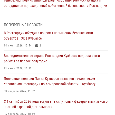
Генерал-полковник Иван Шмелев поздравил военнослужащих и
сотрудников подразделений собственной безопасности Росгвардии
с профессиональным праздником
10 августа 2026, 02:19
ПОПУЛЯРНЫЕ НОВОСТИ
Заместитель директора Росгвардии генерал-полковник Владислав
В Росгвардии обсудили вопросы повышения безопасности
Ершов поздравил военнослужащих и сотрудников ведомства с
объектов ТЭК в Кузбассе
Днем физкультурника
14 июля 2026, 10:54
2
08 августа 2026, 06:29
Вневедомственная охрана Росгвардии Кузбасса подвела итоги
Кузбасские росгвардейцы оказали силовую поддержку при
работы за первое полугодие
задержании фигуранта уголовного дела об особо тяжком
преступлении прошлых лет (ВИДЕО)
21 июля 2026, 10:57
07 августа 2026, 10:40
1
Полковник полиции Павел Кузнецов назначен начальником
Управления Росгвардии по Кемеровской области – Кузбассу
В Кузбассе завершился чемпионат Сибирского ордена Жукова
округа Росгвардии по служебно-боевой стрельбе
03 августа 2026, 11:32
07 августа 2026, 09:38
14
С 1 сентября 2026 года вступает в силу новый федеральный закон о
частной охранной деятельности
Росгвардейцы задержали горожанку, находившуюся в розыске за
серию хищений из торговых объектов
06 августа 2026, 10:19