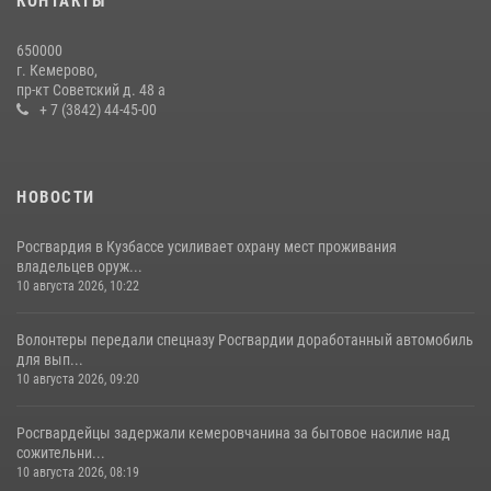
КОНТАКТЫ
Росгвардейцы задержали мужчину, вырвавшего у горожанки пакет
650000
с покупками
г. Кемерово,
пр-кт Советский д. 48 а
20 июля 2026, 08:52
1
+ 7 (3842) 44-45-00
НОВОСТИ
Росгвардия в Кузбассе усиливает охрану мест проживания
владельцев оруж...
10 августа 2026, 10:22
Волонтеры передали спецназу Росгвардии доработанный автомобиль
для вып...
10 августа 2026, 09:20
Росгвардейцы задержали кемеровчанина за бытовое насилие над
сожительни...
10 августа 2026, 08:19