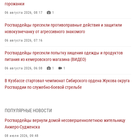
горожанки
06 августа 2026, 08:17
1
Росгвардейцы пресекли противоправные действия и защитили
новокузнечанку от агрессивного знакомого
06 августа 2026, 07:16
Росгвардейцы пресекли попытку хищения одежды и продуктов
питания из кемеровского магазина (ВИДЕО)
06 августа 2026, 06:08
1
1
В Кузбассе стартовал чемпионат Сибирского ордена Жукова округа
Росгвардии по служебно-боевой стрельбе
05 августа 2026, 10:53
7
Росгвардейцы задержали в Кемерове дебошира, устроившего
ПОПУЛЯРНЫЕ НОВОСТИ
конфликт в медицинском учреждении
Росгвардейцы вернули домой несовершеннолетнюю жительницу
05 августа 2026, 09:30
Анжеро-Судженска
Росгвардейцы задержали участника драки, причинившего побои
08 июля 2026, 09:48