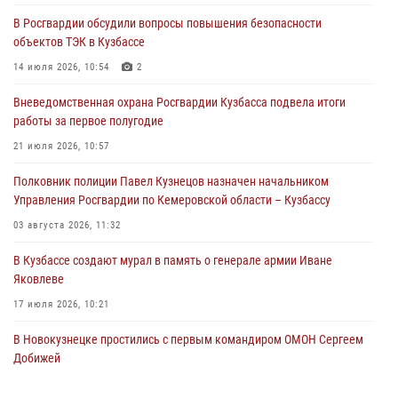
оппоненту
В Росгвардии обсудили вопросы повышения безопасности
05 августа 2026, 08:50
объектов ТЭК в Кузбассе
Росгвардейцы пресекли нарушение общественного порядка на
14 июля 2026, 10:54
2
городском пляже
Вневедомственная охрана Росгвардии Кузбасса подвела итоги
05 августа 2026, 08:10
работы за первое полугодие
Росгвардейцы в Юрге пресекли попытку проникновения на
21 июля 2026, 10:57
территорию частного домовладения
Полковник полиции Павел Кузнецов назначен начальником
05 августа 2026, 07:45
Управления Росгвардии по Кемеровской области – Кузбассу
03 августа 2026, 11:32
В Кузбассе создают мурал в память о генерале армии Иване
Яковлеве
17 июля 2026, 10:21
В Новокузнецке простились с первым командиром ОМОН Сергеем
Добижей
12 июля 2026, 06:54