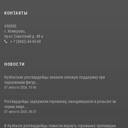
с покупками
20 июля 2026, 08:52
1
КОНТАКТЫ
Росгвардейцы задержали новокузнечанку при попытке вынести из
650000
гипермаркета товары на 13 тысяч рублей (ВИДЕО)
г. Кемерово,
пр-кт Советский д. 48 а
16 июля 2026, 06:43
1
1
+ 7 (3842) 44-45-00
НОВОСТИ
Кузбасские росгвардейцы оказали силовую поддержку при
задержании фигур...
07 августа 2026, 10:40
Росгвардейцы задержали горожанку, находившуюся в розыске за
серию хище...
07 августа 2026, 08:37
В Кузбассе росгвардейцы помогли вернуть горожанке пропавшую