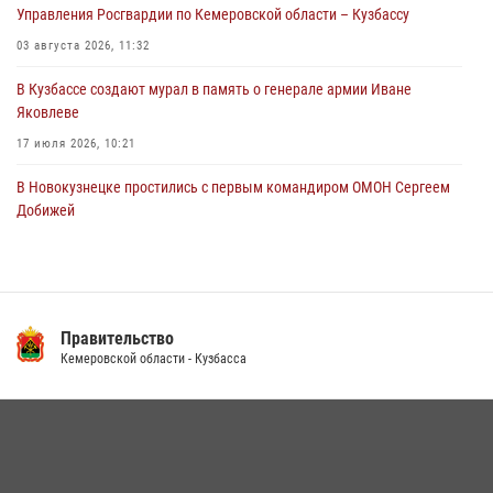
Управления Росгвардии по Кемеровской области – Кузбассу
новокузнечанку от агрессивного знакомого
03 августа 2026, 11:32
06 августа 2026, 07:16
В Кузбассе создают мурал в память о генерале армии Иване
Яковлеве
17 июля 2026, 10:21
В Новокузнецке простились с первым командиром ОМОН Сергеем
Добижей
12 июля 2026, 06:54
Росгвардейцы задержали горожанина, воспользовавшегося
мотоциклом без разрешения владельца
Правительство
14 июля 2026, 08:52
1
Кемеровской области - Кузбасса
Кузбасский спецназ принял участие в сборе снайперов Сибирского
округа Росгвардии
24 июля 2026, 10:35
3
Росгвардейцы задержали мужчину, вырвавшего у горожанки пакет