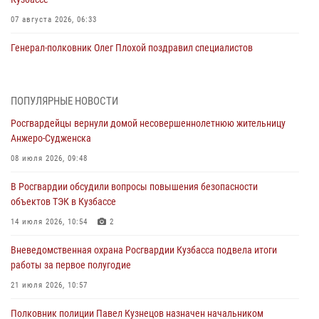
07 августа 2026, 06:33
Генерал-полковник Олег Плохой поздравил специалистов
организационно-штатных подразделений Росгвардии с
профессиональным праздником
07 августа 2026, 05:32
ПОПУЛЯРНЫЕ НОВОСТИ
Росгвардейцы вернули домой несовершеннолетнюю жительницу
С 1 сентября 2026 года вступает в силу новый федеральный закон о
Анжеро-Судженска
частной охранной деятельности
08 июля 2026, 09:48
06 августа 2026, 10:19
В Росгвардии обсудили вопросы повышения безопасности
Росгвардейцы задержали предполагаемого виновника причинения
объектов ТЭК в Кузбассе
ножевого ранения кемеровчанину
14 июля 2026, 10:54
2
06 августа 2026, 09:18
Вневедомственная охрана Росгвардии Кузбасса подвела итоги
Росгвардейцы задержали мужчину, повредившего имущество
работы за первое полугодие
горожанки
21 июля 2026, 10:57
06 августа 2026, 08:17
1
Полковник полиции Павел Кузнецов назначен начальником
Росгвардейцы пресекли противоправные действия и защитили