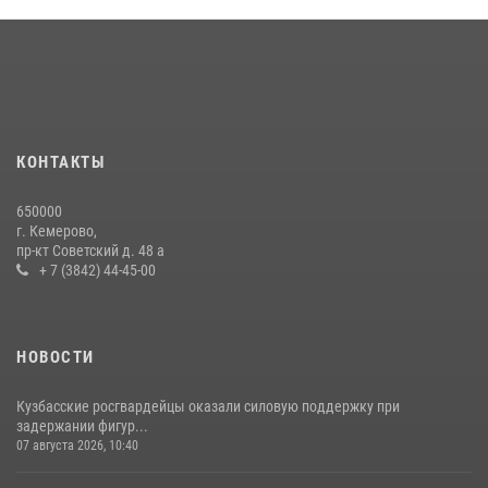
Кузбасский спецназ принял участие в сборе снайперов Сибирского
округа Росгвардии
24 июля 2026, 10:35
3
Росгвардейцы задержали мужчину, вырвавшего у горожанки пакет
с покупками
20 июля 2026, 08:52
1
КОНТАКТЫ
Сотрудники ОМОН «Оберег» провели встречу с воспитанниками
650000
детского дома в рамках всероссийской акции
г. Кемерово,
пр-кт Советский д. 48 а
20 июля 2026, 10:54
2
+ 7 (3842) 44-45-00
НОВОСТИ
Кузбасские росгвардейцы оказали силовую поддержку при
задержании фигур...
07 августа 2026, 10:40