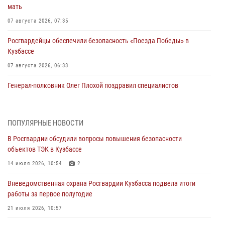
мать
07 августа 2026, 07:35
Росгвардейцы обеспечили безопасность «Поезда Победы» в
Кузбассе
07 августа 2026, 06:33
Генерал-полковник Олег Плохой поздравил специалистов
организационно-штатных подразделений Росгвардии с
профессиональным праздником
07 августа 2026, 05:32
ПОПУЛЯРНЫЕ НОВОСТИ
В Росгвардии обсудили вопросы повышения безопасности
С 1 сентября 2026 года вступает в силу новый федеральный закон о
объектов ТЭК в Кузбассе
частной охранной деятельности
14 июля 2026, 10:54
2
06 августа 2026, 10:19
Вневедомственная охрана Росгвардии Кузбасса подвела итоги
Росгвардейцы задержали предполагаемого виновника причинения
работы за первое полугодие
ножевого ранения кемеровчанину
21 июля 2026, 10:57
06 августа 2026, 09:18