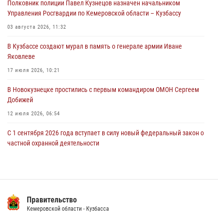
Полковник полиции Павел Кузнецов назначен начальником
Росгвардейцы задержали мужчину, повредившего имущество
Управления Росгвардии по Кемеровской области – Кузбассу
горожанки
03 августа 2026, 11:32
06 августа 2026, 08:17
1
В Кузбассе создают мурал в память о генерале армии Иване
Росгвардейцы пресекли противоправные действия и защитили
Яковлеве
новокузнечанку от агрессивного знакомого
17 июля 2026, 10:21
06 августа 2026, 07:16
В Новокузнецке простились с первым командиром ОМОН Сергеем
Добижей
12 июля 2026, 06:54
С 1 сентября 2026 года вступает в силу новый федеральный закон о
частной охранной деятельности
06 августа 2026, 10:19
Росгвардейцы задержали горожанина, воспользовавшегося
мотоциклом без разрешения владельца
Правительство
14 июля 2026, 08:52
1
Кемеровской области - Кузбасса