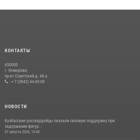
Кузбасский спецназ принял участие в сборе снайперов Сибирского
округа Росгвардии
24 июля 2026, 10:35
3
Сотрудники ОМОН «Оберег» провели встречу с воспитанниками
детского дома в рамках всероссийской акции
20 июля 2026, 10:54
2
КОНТАКТЫ
Росгвардейцы задержали мужчину, вырвавшего у горожанки пакет
650000
с покупками
г. Кемерово,
пр-кт Советский д. 48 а
20 июля 2026, 08:52
1
+ 7 (3842) 44-45-00
НОВОСТИ
Кузбасские росгвардейцы оказали силовую поддержку при
задержании фигур...
07 августа 2026, 10:40