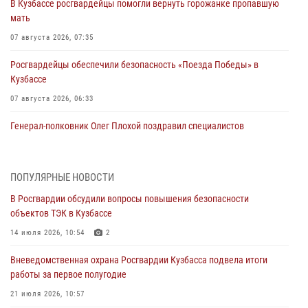
В Кузбассе росгвардейцы помогли вернуть горожанке пропавшую
мать
07 августа 2026, 07:35
Росгвардейцы обеспечили безопасность «Поезда Победы» в
Кузбассе
07 августа 2026, 06:33
Генерал-полковник Олег Плохой поздравил специалистов
организационно-штатных подразделений Росгвардии с
профессиональным праздником
07 августа 2026, 05:32
ПОПУЛЯРНЫЕ НОВОСТИ
В Росгвардии обсудили вопросы повышения безопасности
С 1 сентября 2026 года вступает в силу новый федеральный закон о
объектов ТЭК в Кузбассе
частной охранной деятельности
14 июля 2026, 10:54
2
06 августа 2026, 10:19
Вневедомственная охрана Росгвардии Кузбасса подвела итоги
Росгвардейцы задержали предполагаемого виновника причинения
работы за первое полугодие
ножевого ранения кемеровчанину
21 июля 2026, 10:57
06 августа 2026, 09:18