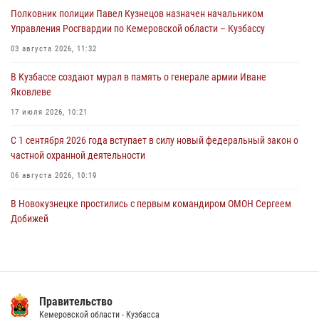
Полковник полиции Павел Кузнецов назначен начальником
Росгвардейцы задержали мужчину, повредившего имущество
Управления Росгвардии по Кемеровской области – Кузбассу
горожанки
03 августа 2026, 11:32
06 августа 2026, 08:17
1
В Кузбассе создают мурал в память о генерале армии Иване
Росгвардейцы пресекли противоправные действия и защитили
Яковлеве
новокузнечанку от агрессивного знакомого
17 июля 2026, 10:21
06 августа 2026, 07:16
С 1 сентября 2026 года вступает в силу новый федеральный закон о
частной охранной деятельности
06 августа 2026, 10:19
В Новокузнецке простились с первым командиром ОМОН Сергеем
Добижей
12 июля 2026, 06:54
Росгвардейцы задержали горожанина, воспользовавшегося
мотоциклом без разрешения владельца
Правительство
14 июля 2026, 08:52
1
Кемеровской области - Кузбасса