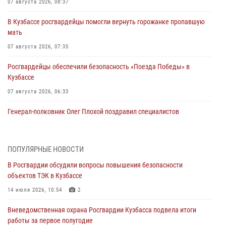
07 августа 2026, 08:37
В Кузбассе росгвардейцы помогли вернуть горожанке пропавшую
мать
07 августа 2026, 07:35
Росгвардейцы обеспечили безопасность «Поезда Победы» в
Кузбассе
07 августа 2026, 06:33
Генерал-полковник Олег Плохой поздравил специалистов
организационно-штатных подразделений Росгвардии с
профессиональным праздником
07 августа 2026, 05:32
ПОПУЛЯРНЫЕ НОВОСТИ
В Росгвардии обсудили вопросы повышения безопасности
С 1 сентября 2026 года вступает в силу новый федеральный закон о
объектов ТЭК в Кузбассе
частной охранной деятельности
14 июля 2026, 10:54
2
06 августа 2026, 10:19
Вневедомственная охрана Росгвардии Кузбасса подвела итоги
Росгвардейцы задержали предполагаемого виновника причинения
работы за первое полугодие
ножевого ранения кемеровчанину