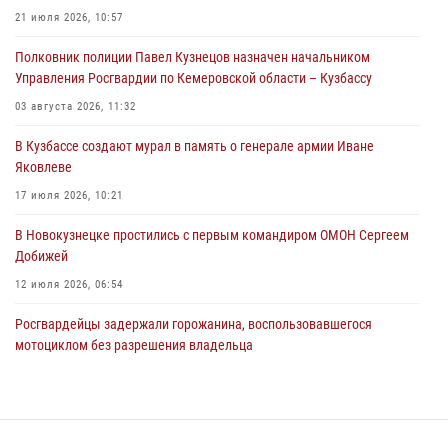
21 июля 2026, 10:57
06 августа 2026, 09:18
Полковник полиции Павел Кузнецов назначен начальником
Росгвардейцы задержали мужчину, повредившего имущество
Управления Росгвардии по Кемеровской области – Кузбассу
горожанки
03 августа 2026, 11:32
06 августа 2026, 08:17
1
В Кузбассе создают мурал в память о генерале армии Иване
Росгвардейцы пресекли противоправные действия и защитили
Яковлеве
новокузнечанку от агрессивного знакомого
17 июля 2026, 10:21
06 августа 2026, 07:16
В Новокузнецке простились с первым командиром ОМОН Сергеем
Добижей
12 июля 2026, 06:54
Росгвардейцы задержали горожанина, воспользовавшегося
мотоциклом без разрешения владельца
14 июля 2026, 08:52
1
Кузбасский спецназ принял участие в сборе снайперов Сибирского
округа Росгвардии