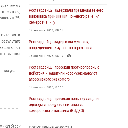
охраняемых
Росгвардейцы задержали предполагаемого
го жителя,
виновника причинения ножевого ранения
ошении 35-
кемеровчанину
06 августа 2026, 09:18
 питания и
 результате
Росгвардейцы задержали мужчину,
защиты от
повредившего имущество горожанки
ого вызова
06 августа 2026, 08:17
1
Росгвардейцы пресекли противоправные
нних дел.
действия и защитили новокузнечанку от
агрессивного знакомого
06 августа 2026, 07:16
Росгвардейцы пресекли попытку хищения
одежды и продуктов питания из
кемеровского магазина (ВИДЕО)
06 августа 2026, 06:08
1
1
 - Кузбассу
ПОПУЛЯРНЫЕ НОВОСТИ