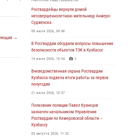
В Кузбассе стартовал чемпионат Сибирского
ордена Жукова округа Росгвардии по
Росгвардейцы вернули домой
служебно-боевой стрельбе
несовершеннолетнюю жительницу Анжеро-
Судженска
05 августа 2026, 10:53
7
08 июля 2026, 09:48
Росгвардейцы задержали в Кемерове
ующая →
дебошира, устроившего конфликт в
В Росгвардии обсудили вопросы повышения
медицинском учреждении
безопасности объектов ТЭК в Кузбассе
05 августа 2026, 09:30
14 июля 2026, 10:54
2
Росгвардейцы задержали участника драки,
Вневедомственная охрана Росгвардии
причинившего побои оппоненту
Кузбасса подвела итоги работы за первое
полугодие
05 августа 2026, 08:50
21 июля 2026, 10:57
Росгвардейцы пресекли нарушение
общественного порядка на городском пляже
Полковник полиции Павел Кузнецов
назначен начальником Управления
05 августа 2026, 08:10
Росгвардии по Кемеровской области –
Кузбассу
Росгвардейцы в Юрге пресекли попытку
проникновения на территорию частного
03 августа 2026, 11:32
домовладения