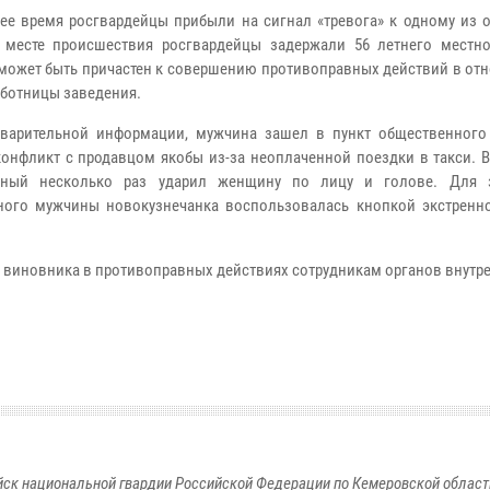
ее время росгвардейцы прибыли на сигнал «тревога» к одному из 
 месте происшествия росгвардейцы задержали 56 летнего местно
может быть причастен к совершению противоправных действий в отн
аботницы заведения.
варительной информации, мужчина зашел в пункт общественного
конфликт с продавцом якобы из-за неоплаченной поездки в такси. В
нный несколько раз ударил женщину по лицу и голове. Для 
ного мужчины новокузнечанка воспользовалась кнопкой экстренн
 виновника в противоправных действиях сотрудникам органов внутре
к национальной гвардии Российской Федерации по Кемеровской области