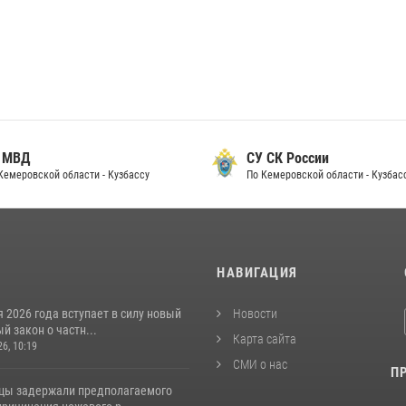
 МВД
СУ СК России
Кемеровской области - Кузбассу
По Кемеровской области - Кузбас
И
НАВИГАЦИЯ
я 2026 года вступает в силу новый
Новости
 закон о частн...
Карта сайта
26, 10:19
СМИ о нас
П
цы задержали предполагаемого