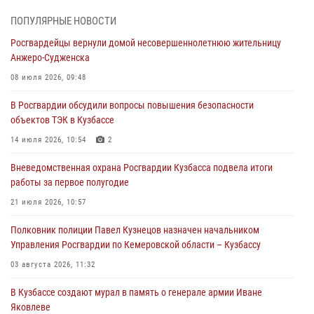
Росгвардейцы задержали в Кемерове дебошира, устроившего
ПОПУЛЯРНЫЕ НОВОСТИ
конфликт в медицинском учреждении
Росгвардейцы вернули домой несовершеннолетнюю жительницу
05 августа 2026, 09:30
Анжеро-Судженска
Росгвардейцы задержали участника драки, причинившего побои
08 июля 2026, 09:48
оппоненту
В Росгвардии обсудили вопросы повышения безопасности
05 августа 2026, 08:50
объектов ТЭК в Кузбассе
Росгвардейцы пресекли нарушение общественного порядка на
14 июля 2026, 10:54
2
городском пляже
Вневедомственная охрана Росгвардии Кузбасса подвела итоги
05 августа 2026, 08:10
работы за первое полугодие
Росгвардейцы в Юрге пресекли попытку проникновения на
21 июля 2026, 10:57
территорию частного домовладения
Полковник полиции Павел Кузнецов назначен начальником
05 августа 2026, 07:45
Управления Росгвардии по Кемеровской области – Кузбассу
03 августа 2026, 11:32
В Кузбассе создают мурал в память о генерале армии Иване
Яковлеве