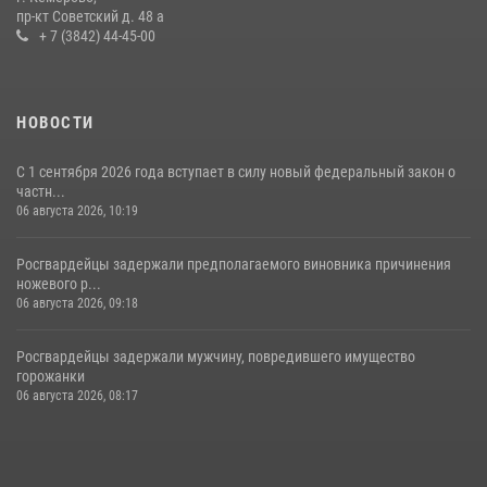
пр-кт Советский д. 48 а
16 июля 2026, 06:43
1
1
+ 7 (3842) 44-45-00
НОВОСТИ
С 1 сентября 2026 года вступает в силу новый федеральный закон о
частн...
06 августа 2026, 10:19
Росгвардейцы задержали предполагаемого виновника причинения
ножевого р...
06 августа 2026, 09:18
Росгвардейцы задержали мужчину, повредившего имущество
горожанки
06 августа 2026, 08:17