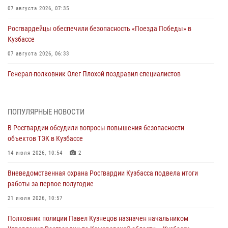
07 августа 2026, 07:35
Росгвардейцы обеспечили безопасность «Поезда Победы» в
Кузбассе
07 августа 2026, 06:33
Генерал-полковник Олег Плохой поздравил специалистов
организационно-штатных подразделений Росгвардии с
профессиональным праздником
07 августа 2026, 05:32
ПОПУЛЯРНЫЕ НОВОСТИ
В Росгвардии обсудили вопросы повышения безопасности
С 1 сентября 2026 года вступает в силу новый федеральный закон о
объектов ТЭК в Кузбассе
частной охранной деятельности
14 июля 2026, 10:54
2
06 августа 2026, 10:19
Вневедомственная охрана Росгвардии Кузбасса подвела итоги
Росгвардейцы задержали предполагаемого виновника причинения
работы за первое полугодие
ножевого ранения кемеровчанину
21 июля 2026, 10:57
06 августа 2026, 09:18
Полковник полиции Павел Кузнецов назначен начальником
Росгвардейцы задержали мужчину, повредившего имущество