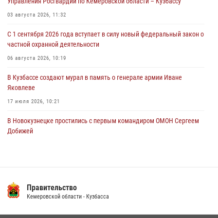
Управления Росгвардии по Кемеровской области – Кузбассу
горожанки
03 августа 2026, 11:32
06 августа 2026, 08:17
1
С 1 сентября 2026 года вступает в силу новый федеральный закон о
Росгвардейцы пресекли противоправные действия и защитили
частной охранной деятельности
новокузнечанку от агрессивного знакомого
06 августа 2026, 10:19
06 августа 2026, 07:16
В Кузбассе создают мурал в память о генерале армии Иване
Яковлеве
17 июля 2026, 10:21
В Новокузнецке простились с первым командиром ОМОН Сергеем
Добижей
12 июля 2026, 06:54
Росгвардейцы задержали горожанина, воспользовавшегося
мотоциклом без разрешения владельца
Правительство
14 июля 2026, 08:52
1
Кемеровской области - Кузбасса
Кузбасский спецназ принял участие в сборе снайперов Сибирского
округа Росгвардии