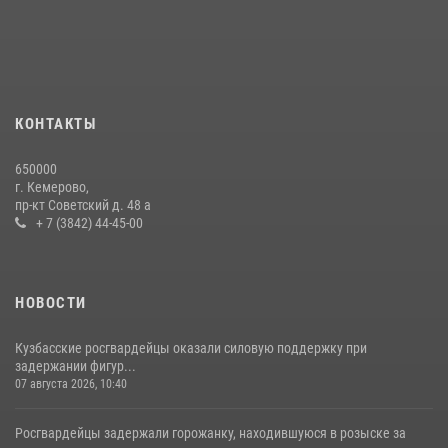
24 июля 2026, 10:35
3
Сотрудники ОМОН «Оберег» провели встречу с воспитанниками
детского дома в рамках всероссийской акции
20 июля 2026, 10:54
2
КОНТАКТЫ
Росгвардейцы задержали мужчину, вырвавшего у горожанки пакет
650000
с покупками
г. Кемерово,
пр-кт Советский д. 48 а
20 июля 2026, 08:52
1
+ 7 (3842) 44-45-00
НОВОСТИ
Кузбасские росгвардейцы оказали силовую поддержку при
задержании фигур...
07 августа 2026, 10:40
Росгвардейцы задержали горожанку, находившуюся в розыске за