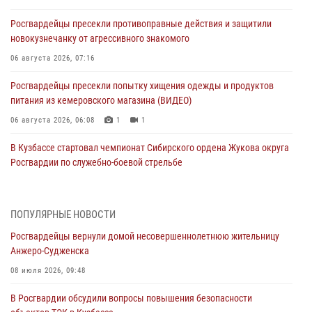
Росгвардейцы пресекли противоправные действия и защитили
новокузнечанку от агрессивного знакомого
06 августа 2026, 07:16
Росгвардейцы пресекли попытку хищения одежды и продуктов
питания из кемеровского магазина (ВИДЕО)
06 августа 2026, 06:08
1
1
В Кузбассе стартовал чемпионат Сибирского ордена Жукова округа
Росгвардии по служебно-боевой стрельбе
05 августа 2026, 10:53
7
Росгвардейцы задержали в Кемерове дебошира, устроившего
ПОПУЛЯРНЫЕ НОВОСТИ
конфликт в медицинском учреждении
Росгвардейцы вернули домой несовершеннолетнюю жительницу
05 августа 2026, 09:30
Анжеро-Судженска
Росгвардейцы задержали участника драки, причинившего побои
08 июля 2026, 09:48
оппоненту
В Росгвардии обсудили вопросы повышения безопасности
05 августа 2026, 08:50