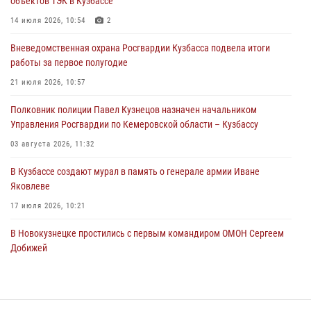
объектов ТЭК в Кузбассе
Росгвардейцы пресекли нарушение общественного порядка на
14 июля 2026, 10:54
2
городском пляже
Вневедомственная охрана Росгвардии Кузбасса подвела итоги
05 августа 2026, 08:10
работы за первое полугодие
Росгвардейцы в Юрге пресекли попытку проникновения на
21 июля 2026, 10:57
территорию частного домовладения
Полковник полиции Павел Кузнецов назначен начальником
05 августа 2026, 07:45
Управления Росгвардии по Кемеровской области – Кузбассу
03 августа 2026, 11:32
В Кузбассе создают мурал в память о генерале армии Иване
Яковлеве
17 июля 2026, 10:21
В Новокузнецке простились с первым командиром ОМОН Сергеем
Добижей
12 июля 2026, 06:54
Росгвардейцы задержали горожанина, воспользовавшегося
мотоциклом без разрешения владельца