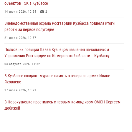
объектов ТЭК в Кузбассе
ножевого ранения кемеровчанину
14 июля 2026, 10:54
2
06 августа 2026, 09:18
Вневедомственная охрана Росгвардии Кузбасса подвела итоги
Росгвардейцы задержали мужчину, повредившего имущество
работы за первое полугодие
горожанки
21 июля 2026, 10:57
06 августа 2026, 08:17
1
Полковник полиции Павел Кузнецов назначен начальником
Росгвардейцы пресекли противоправные действия и защитили
Управления Росгвардии по Кемеровской области – Кузбассу
новокузнечанку от агрессивного знакомого
03 августа 2026, 11:32
06 августа 2026, 07:16
В Кузбассе создают мурал в память о генерале армии Иване
Яковлеве
17 июля 2026, 10:21
В Новокузнецке простились с первым командиром ОМОН Сергеем
Добижей
12 июля 2026, 06:54
Росгвардейцы задержали горожанина, воспользовавшегося