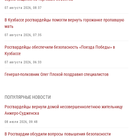
07 августа 2026, 08:37
В Кузбассе росгвардейцы помогли вернуть горожанке пропавшую
мать
07 августа 2026, 07:35
Росгвардейцы обеспечили безопасность «Поезда Победы» в
Кузбассе
07 августа 2026, 06:33
Генерал-полковник Олег Плохой поздравил специалистов
организационно-штатных подразделений Росгвардии с
профессиональным праздником
07 августа 2026, 05:32
ПОПУЛЯРНЫЕ НОВОСТИ
Росгвардейцы вернули домой несовершеннолетнюю жительницу
С 1 сентября 2026 года вступает в силу новый федеральный закон о
Анжеро-Судженска
частной охранной деятельности
08 июля 2026, 09:48
06 августа 2026, 10:19
В Росгвардии обсудили вопросы повышения безопасности
Росгвардейцы задержали предполагаемого виновника причинения