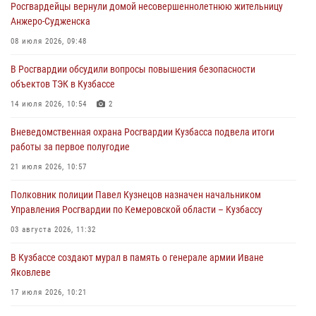
Росгвардейцы вернули домой несовершеннолетнюю жительницу
05 августа 2026, 09:30
Анжеро-Судженска
Росгвардейцы задержали участника драки, причинившего побои
08 июля 2026, 09:48
оппоненту
В Росгвардии обсудили вопросы повышения безопасности
05 августа 2026, 08:50
объектов ТЭК в Кузбассе
Росгвардейцы пресекли нарушение общественного порядка на
14 июля 2026, 10:54
2
городском пляже
Вневедомственная охрана Росгвардии Кузбасса подвела итоги
05 августа 2026, 08:10
работы за первое полугодие
Росгвардейцы в Юрге пресекли попытку проникновения на
21 июля 2026, 10:57
территорию частного домовладения
Полковник полиции Павел Кузнецов назначен начальником
05 августа 2026, 07:45
Управления Росгвардии по Кемеровской области – Кузбассу
03 августа 2026, 11:32
В Кузбассе создают мурал в память о генерале армии Иване
Яковлеве
17 июля 2026, 10:21