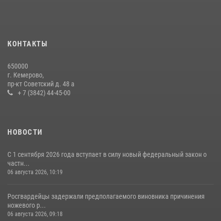
Росгвардейцы задержали мужчину, вырвавшего у горожанки пакет
с покупками
20 июля 2026, 08:52
1
КОНТАКТЫ
Росгвардейцы задержали новокузнечанку при попытке вынести из
650000
гипермаркета товары на 13 тысяч рублей (ВИДЕО)
г. Кемерово,
пр-кт Советский д. 48 а
16 июля 2026, 06:43
1
1
+ 7 (3842) 44-45-00
НОВОСТИ
С 1 сентября 2026 года вступает в силу новый федеральный закон о
частн...
06 августа 2026, 10:19
Росгвардейцы задержали предполагаемого виновника причинения
ножевого р...
06 августа 2026, 09:18