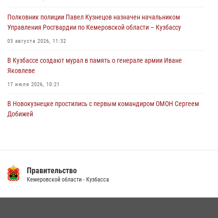
территорию частного домовладения
Полковник полиции Павел Кузнецов назначен начальником
05 августа 2026, 07:45
Управления Росгвардии по Кемеровской области – Кузбассу
03 августа 2026, 11:32
В Кузбассе создают мурал в память о генерале армии Иване
Яковлеве
17 июля 2026, 10:21
В Новокузнецке простились с первым командиром ОМОН Сергеем
Добижей
12 июля 2026, 06:54
Росгвардейцы задержали горожанина, воспользовавшегося
мотоциклом без разрешения владельца
Правительство
14 июля 2026, 08:52
1
Кемеровской области - Кузбасса
Кузбасский спецназ принял участие в сборе снайперов Сибирского
округа Росгвардии
24 июля 2026, 10:35
3