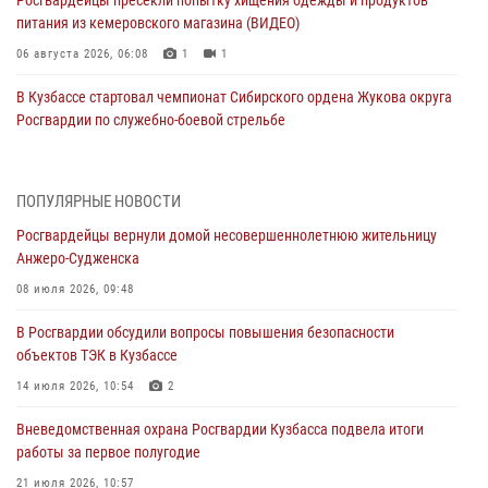
Росгвардейцы пресекли попытку хищения одежды и продуктов
питания из кемеровского магазина (ВИДЕО)
06 августа 2026, 06:08
1
1
В Кузбассе стартовал чемпионат Сибирского ордена Жукова округа
Росгвардии по служебно-боевой стрельбе
05 августа 2026, 10:53
7
Росгвардейцы задержали в Кемерове дебошира, устроившего
ПОПУЛЯРНЫЕ НОВОСТИ
конфликт в медицинском учреждении
Росгвардейцы вернули домой несовершеннолетнюю жительницу
05 августа 2026, 09:30
Анжеро-Судженска
Росгвардейцы задержали участника драки, причинившего побои
08 июля 2026, 09:48
оппоненту
В Росгвардии обсудили вопросы повышения безопасности
05 августа 2026, 08:50
объектов ТЭК в Кузбассе
Росгвардейцы пресекли нарушение общественного порядка на
14 июля 2026, 10:54
2
городском пляже
Вневедомственная охрана Росгвардии Кузбасса подвела итоги
05 августа 2026, 08:10
работы за первое полугодие
Росгвардейцы в Юрге пресекли попытку проникновения на
21 июля 2026, 10:57