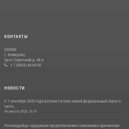
округа Росгвардии
24 июля 2026, 10:35
3
Росгвардейцы задержали мужчину, вырвавшего у горожанки пакет
с покупками
20 июля 2026, 08:52
1
КОНТАКТЫ
Росгвардейцы задержали новокузнечанку при попытке вынести из
650000
гипермаркета товары на 13 тысяч рублей (ВИДЕО)
г. Кемерово,
пр-кт Советский д. 48 а
16 июля 2026, 06:43
1
1
+ 7 (3842) 44-45-00
НОВОСТИ
С 1 сентября 2026 года вступает в силу новый федеральный закон о
частн...
06 августа 2026, 10:19
Росгвардейцы задержали предполагаемого виновника причинения