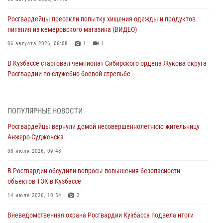
Росгвардейцы пресекли попытку хищения одежды и продуктов
питания из кемеровского магазина (ВИДЕО)
06 августа 2026, 06:08
1
1
В Кузбассе стартовал чемпионат Сибирского ордена Жукова округа
Росгвардии по служебно-боевой стрельбе
05 августа 2026, 10:53
7
Росгвардейцы задержали в Кемерове дебошира, устроившего
ПОПУЛЯРНЫЕ НОВОСТИ
конфликт в медицинском учреждении
Росгвардейцы вернули домой несовершеннолетнюю жительницу
05 августа 2026, 09:30
Анжеро-Судженска
Росгвардейцы задержали участника драки, причинившего побои
08 июля 2026, 09:48
оппоненту
В Росгвардии обсудили вопросы повышения безопасности
05 августа 2026, 08:50
объектов ТЭК в Кузбассе
Росгвардейцы пресекли нарушение общественного порядка на
14 июля 2026, 10:54
2
городском пляже
Вневедомственная охрана Росгвардии Кузбасса подвела итоги
05 августа 2026, 08:10