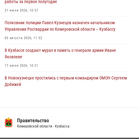
работы за первое полугодие
Росгвардейцы в Юрге пресекли попытку проникновения на
21 июля 2026, 10:57
территорию частного домовладения
Полковник полиции Павел Кузнецов назначен начальником
05 августа 2026, 07:45
Управления Росгвардии по Кемеровской области – Кузбассу
03 августа 2026, 11:32
В Кузбассе создают мурал в память о генерале армии Иване
Яковлеве
17 июля 2026, 10:21
В Новокузнецке простились с первым командиром ОМОН Сергеем
Добижей
12 июля 2026, 06:54
Росгвардейцы задержали горожанина, воспользовавшегося
мотоциклом без разрешения владельца
Правительство
14 июля 2026, 08:52
1
Кемеровской области - Кузбасса
Кузбасский спецназ принял участие в сборе снайперов Сибирского