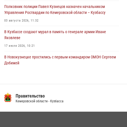
территорию частного домовладения
Полковник полиции Павел Кузнецов назначен начальником
05 августа 2026, 07:45
Управления Росгвардии по Кемеровской области – Кузбассу
03 августа 2026, 11:32
В Кузбассе создают мурал в память о генерале армии Иване
Яковлеве
17 июля 2026, 10:21
В Новокузнецке простились с первым командиром ОМОН Сергеем
Добижей
12 июля 2026, 06:54
Росгвардейцы задержали горожанина, воспользовавшегося
мотоциклом без разрешения владельца
Правительство
14 июля 2026, 08:52
1
Кемеровской области - Кузбасса
Кузбасский спецназ принял участие в сборе снайперов Сибирского
округа Росгвардии
24 июля 2026, 10:35
3