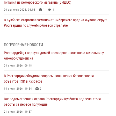
питания из кемеровского магазина (ВИДЕО)
06 августа 2026, 06:08
1
1
В Кузбассе стартовал чемпионат Сибирского ордена Жукова округа
Росгвардии по служебно-боевой стрельбе
05 августа 2026, 10:53
7
Росгвардейцы задержали в Кемерове дебошира, устроившего
ПОПУЛЯРНЫЕ НОВОСТИ
конфликт в медицинском учреждении
Росгвардейцы вернули домой несовершеннолетнюю жительницу
05 августа 2026, 09:30
Анжеро-Судженска
Росгвардейцы задержали участника драки, причинившего побои
08 июля 2026, 09:48
оппоненту
В Росгвардии обсудили вопросы повышения безопасности
05 августа 2026, 08:50
объектов ТЭК в Кузбассе
Росгвардейцы пресекли нарушение общественного порядка на
14 июля 2026, 10:54
2
городском пляже
Вневедомственная охрана Росгвардии Кузбасса подвела итоги
05 августа 2026, 08:10
работы за первое полугодие
Росгвардейцы в Юрге пресекли попытку проникновения на
21 июля 2026, 10:57