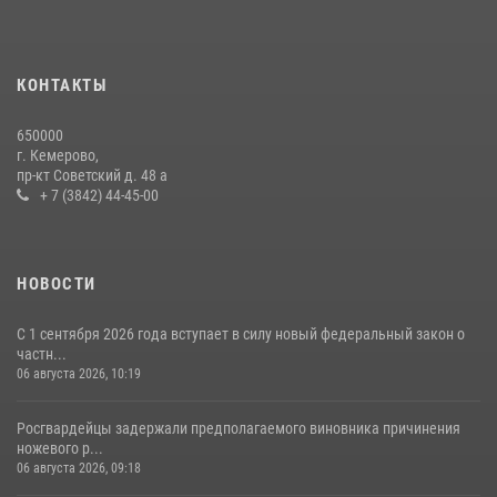
Росгвардейцы задержали мужчину, вырвавшего у горожанки пакет
с покупками
20 июля 2026, 08:52
1
КОНТАКТЫ
Росгвардейцы задержали новокузнечанку при попытке вынести из
650000
гипермаркета товары на 13 тысяч рублей (ВИДЕО)
г. Кемерово,
пр-кт Советский д. 48 а
16 июля 2026, 06:43
1
1
+ 7 (3842) 44-45-00
НОВОСТИ
С 1 сентября 2026 года вступает в силу новый федеральный закон о
частн...
06 августа 2026, 10:19
Росгвардейцы задержали предполагаемого виновника причинения
ножевого р...
06 августа 2026, 09:18