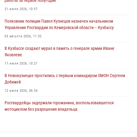
работы за первое полугодие
ножевого ранения кемеровчанину
21 июля 2026, 10:57
06 августа 2026, 09:18
Полковник полиции Павел Кузнецов назначен начальником
Росгвардейцы задержали мужчину, повредившего имущество
Управления Росгвардии по Кемеровской области – Кузбассу
горожанки
03 августа 2026, 11:32
06 августа 2026, 08:17
1
В Кузбассе создают мурал в память о генерале армии Иване
Росгвардейцы пресекли противоправные действия и защитили
Яковлеве
новокузнечанку от агрессивного знакомого
17 июля 2026, 10:21
06 августа 2026, 07:16
В Новокузнецке простились с первым командиром ОМОН Сергеем
Добижей
12 июля 2026, 06:54
Росгвардейцы задержали горожанина, воспользовавшегося
мотоциклом без разрешения владельца
14 июля 2026, 08:52
1
С 1 сентября 2026 года вступает в силу новый федеральный закон о
частной охранной деятельности