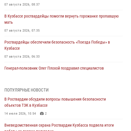
07 августа 2026, 08:37
В Кузбассе росгвардейцы помогли вернуть горожанке пропавшую
мать
07 августа 2026, 07:35
Росгвардейцы обеспечили безопасность «Поезда Победы» в
Кузбассе
07 августа 2026, 06:33
Генерал-полковник Олег Плохой поздравил специалистов
организационно-штатных подразделений Росгвардии с
профессиональным праздником
07 августа 2026, 05:32
ПОПУЛЯРНЫЕ НОВОСТИ
В Росгвардии обсудили вопросы повышения безопасности
С 1 сентября 2026 года вступает в силу новый федеральный закон о
объектов ТЭК в Кузбассе
частной охранной деятельности
14 июля 2026, 10:54
2
06 августа 2026, 10:19
Вневедомственная охрана Росгвардии Кузбасса подвела итоги
Росгвардейцы задержали предполагаемого виновника причинения