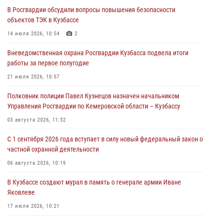
07 августа 2026, 07:35
В Росгвардии обсудили вопросы повышения безопасности
объектов ТЭК в Кузбассе
Росгвардейцы обеспечили безопасность «Поезда Победы» в
Кузбассе
14 июля 2026, 10:54
2
07 августа 2026, 06:33
Вневедомственная охрана Росгвардии Кузбасса подвела итоги
работы за первое полугодие
Генерал-полковник Олег Плохой поздравил специалистов
организационно-штатных подразделений Росгвардии с
21 июля 2026, 10:57
профессиональным праздником
Полковник полиции Павел Кузнецов назначен начальником
07 августа 2026, 05:32
Управления Росгвардии по Кемеровской области – Кузбассу
С 1 сентября 2026 года вступает в силу новый федеральный закон о
03 августа 2026, 11:32
частной охранной деятельности
С 1 сентября 2026 года вступает в силу новый федеральный закон о
06 августа 2026, 10:19
частной охранной деятельности
Росгвардейцы задержали предполагаемого виновника причинения
06 августа 2026, 10:19
ножевого ранения кемеровчанину
В Кузбассе создают мурал в память о генерале армии Иване
06 августа 2026, 09:18
Яковлеве
17 июля 2026, 10:21