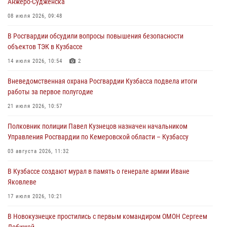
Анжеро-Судженска
Росгвардейцы задержали участника драки, причинившего побои
08 июля 2026, 09:48
оппоненту
В Росгвардии обсудили вопросы повышения безопасности
05 августа 2026, 08:50
объектов ТЭК в Кузбассе
Росгвардейцы пресекли нарушение общественного порядка на
14 июля 2026, 10:54
2
городском пляже
Вневедомственная охрана Росгвардии Кузбасса подвела итоги
05 августа 2026, 08:10
работы за первое полугодие
Росгвардейцы в Юрге пресекли попытку проникновения на
21 июля 2026, 10:57
территорию частного домовладения
Полковник полиции Павел Кузнецов назначен начальником
05 августа 2026, 07:45
Управления Росгвардии по Кемеровской области – Кузбассу
03 августа 2026, 11:32
В Кузбассе создают мурал в память о генерале армии Иване
Яковлеве
17 июля 2026, 10:21
В Новокузнецке простились с первым командиром ОМОН Сергеем
Добижей