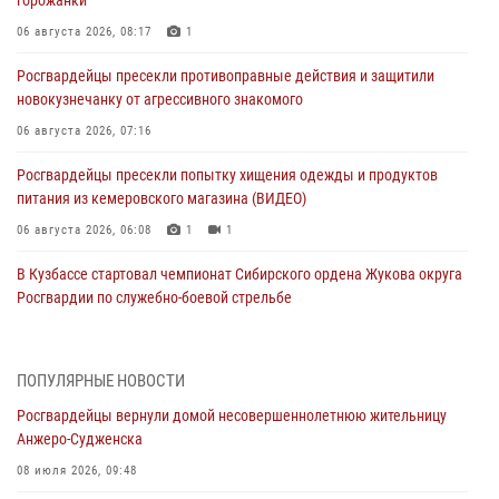
06 августа 2026, 08:17
1
Росгвардейцы пресекли противоправные действия и защитили
новокузнечанку от агрессивного знакомого
06 августа 2026, 07:16
Росгвардейцы пресекли попытку хищения одежды и продуктов
питания из кемеровского магазина (ВИДЕО)
06 августа 2026, 06:08
1
1
В Кузбассе стартовал чемпионат Сибирского ордена Жукова округа
Росгвардии по служебно-боевой стрельбе
05 августа 2026, 10:53
7
Росгвардейцы задержали в Кемерове дебошира, устроившего
ПОПУЛЯРНЫЕ НОВОСТИ
конфликт в медицинском учреждении
Росгвардейцы вернули домой несовершеннолетнюю жительницу
05 августа 2026, 09:30
Анжеро-Судженска
Росгвардейцы задержали участника драки, причинившего побои
08 июля 2026, 09:48
оппоненту