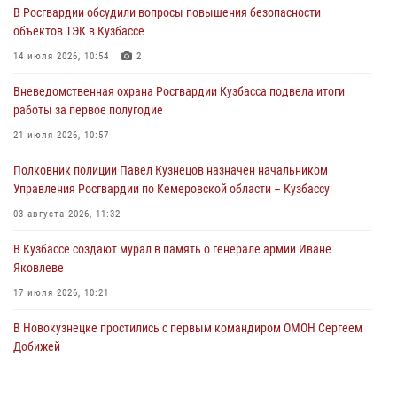
В Росгвардии обсудили вопросы повышения безопасности
05 августа 2026, 08:50
объектов ТЭК в Кузбассе
Росгвардейцы пресекли нарушение общественного порядка на
14 июля 2026, 10:54
2
городском пляже
Вневедомственная охрана Росгвардии Кузбасса подвела итоги
05 августа 2026, 08:10
работы за первое полугодие
Росгвардейцы в Юрге пресекли попытку проникновения на
21 июля 2026, 10:57
территорию частного домовладения
Полковник полиции Павел Кузнецов назначен начальником
05 августа 2026, 07:45
Управления Росгвардии по Кемеровской области – Кузбассу
03 августа 2026, 11:32
В Кузбассе создают мурал в память о генерале армии Иване
Яковлеве
17 июля 2026, 10:21
В Новокузнецке простились с первым командиром ОМОН Сергеем
Добижей
12 июля 2026, 06:54