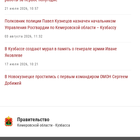
горожанки
21 июля 2026, 10:57
06 августа 2026, 08:17
1
Полковник полиции Павел Кузнецов назначен начальником
Росгвардейцы пресекли противоправные действия и защитили
Управления Росгвардии по Кемеровской области – Кузбассу
новокузнечанку от агрессивного знакомого
03 августа 2026, 11:32
06 августа 2026, 07:16
В Кузбассе создают мурал в память о генерале армии Иване
Яковлеве
17 июля 2026, 10:21
В Новокузнецке простились с первым командиром ОМОН Сергеем
Добижей
12 июля 2026, 06:54
Росгвардейцы задержали горожанина, воспользовавшегося
мотоциклом без разрешения владельца
Правительство
14 июля 2026, 08:52
1
Кемеровской области - Кузбасса
Кузбасский спецназ принял участие в сборе снайперов Сибирского
округа Росгвардии