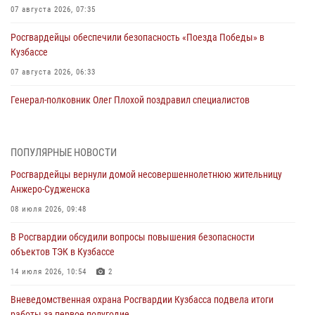
07 августа 2026, 07:35
Росгвардейцы обеспечили безопасность «Поезда Победы» в
Кузбассе
07 августа 2026, 06:33
Генерал-полковник Олег Плохой поздравил специалистов
организационно-штатных подразделений Росгвардии с
профессиональным праздником
07 августа 2026, 05:32
ПОПУЛЯРНЫЕ НОВОСТИ
Росгвардейцы вернули домой несовершеннолетнюю жительницу
С 1 сентября 2026 года вступает в силу новый федеральный закон о
Анжеро-Судженска
частной охранной деятельности
08 июля 2026, 09:48
06 августа 2026, 10:19
В Росгвардии обсудили вопросы повышения безопасности
Росгвардейцы задержали предполагаемого виновника причинения
объектов ТЭК в Кузбассе
ножевого ранения кемеровчанину
14 июля 2026, 10:54
2
06 августа 2026, 09:18
Вневедомственная охрана Росгвардии Кузбасса подвела итоги
Росгвардейцы задержали мужчину, повредившего имущество
работы за первое полугодие