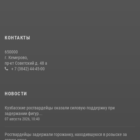
24 июля 2026, 10:35
3
Росгвардейцы задержали мужчину, вырвавшего у горожанки пакет
с покупками
20 июля 2026, 08:52
1
КОНТАКТЫ
Росгвардейцы задержали новокузнечанку при попытке вынести из
650000
гипермаркета товары на 13 тысяч рублей (ВИДЕО)
г. Кемерово,
пр-кт Советский д. 48 а
16 июля 2026, 06:43
1
1
+ 7 (3842) 44-45-00
НОВОСТИ
Кузбасские росгвардейцы оказали силовую поддержку при
задержании фигур...
07 августа 2026, 10:40
Росгвардейцы задержали горожанку, находившуюся в розыске за
серию хище...