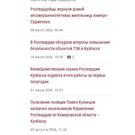
бронзу чемпионата России по парашютно-
атлетическому многоборью
Росгвардейцы вернули домой
несовершеннолетнюю жительницу Анжеро-
04 августа 2026, 10:48
2
Судженска
Кузбассовцы высоко оценили качество
08 июля 2026, 09:48
предоставления государственных услуг
подразделениями ЛРР Росгвардии
В Росгвардии обсудили вопросы повышения
безопасности объектов ТЭК в Кузбассе
04 августа 2026, 09:42
14 июля 2026, 10:54
2
Росгвардейцы помогли разыскать троих
юных путешественников из Новокузнецка
Вневедомственная охрана Росгвардии
Кузбасса подвела итоги работы за первое
04 августа 2026, 08:42
полугодие
Росгвардейцы задержали нарушителя
21 июля 2026, 10:57
общественного порядка в охраняемой
кемеровской гостинице
Полковник полиции Павел Кузнецов
назначен начальником Управления
04 августа 2026, 07:41
Росгвардии по Кемеровской области –
Кузбассу
Кемеровские росгвардейцы пресекли
попытку хищения товара путем подмены
03 августа 2026, 11:32
ценника (ВИДЕО)