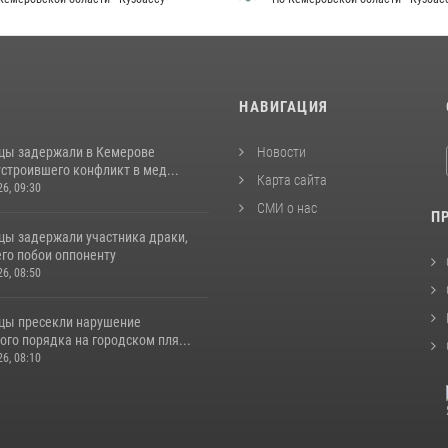
И
НАВИГАЦИЯ
цы задержали в Кемерове
Новости
строившего конфликт в мед...
Карта сайта
26, 09:30
СМИ о нас
П
цы задержали участника драки,
го побои оппоненту
26, 08:50
цы пресекли нарушение
го порядка на городском пля...
26, 08:10