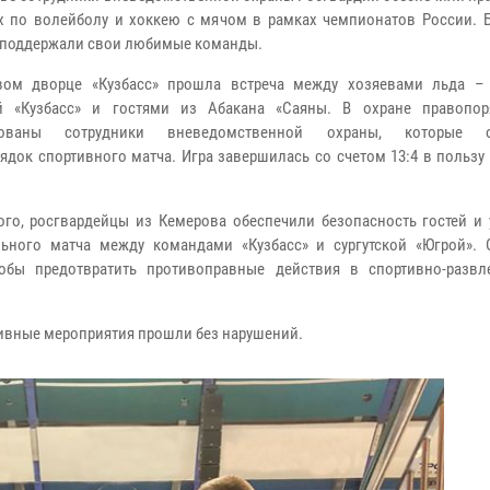
х по волейболу и хоккею с мячом в рамках чемпионатов России. Б
 поддержали свои любимые команды.
ом дворце «Кузбасс» прошла встреча между хозяевами льда –
й «Кузбасс» и гостями из Абакана «Саяны. В охране правопо
вованы сотрудники вневедомственной охраны, которые о
ядок спортивного матча. Игра завершилась со счетом 13:4 в пользу
.
го, росгвардейцы из Кемерова обеспечили безопасность гостей и 
ьного матча между командами «Кузбасс» и сургутской «Югрой». 
обы предотвратить противоправные действия в спортивно-развл
ивные мероприятия прошли без нарушений.