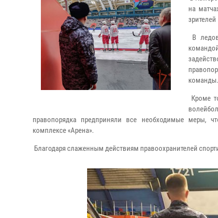
на матча
зрителей
В ледов
командо
задейст
правопор
команды
Кроме то
волейбол
правопорядка предприняли все необходимые меры, чт
комплексе «Арена».
Благодаря слаженным действиям правоохранителей спорт