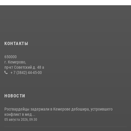
Кузбасский спецназ принял участие в сборе снайперов Сибирского
округа Росгвардии
24 июля 2026, 10:35
3
Росгвардейцы задержали мужчину, вырвавшего у горожанки пакет
с покупками
20 июля 2026, 08:52
1
КОНТАКТЫ
Росгвардейцы задержали новокузнечанку при попытке вынести из
650000
гипермаркета товары на 13 тысяч рублей (ВИДЕО)
г. Кемерово,
пр-кт Советский д. 48 а
16 июля 2026, 06:43
1
1
+ 7 (3842) 44-45-00
НОВОСТИ
Росгвардейцы задержали в Кемерове дебошира, устроившего
конфликт в мед...
05 августа 2026, 09:30