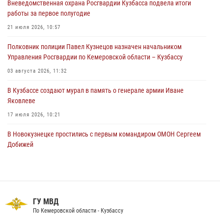
Вневедомственная охрана Росгвардии Кузбасса подвела итоги
04 августа 2026, 07:41
работы за первое полугодие
Кемеровские росгвардейцы пресекли попытку хищения товара
21 июля 2026, 10:57
путем подмены ценника (ВИДЕО)
Полковник полиции Павел Кузнецов назначен начальником
04 августа 2026, 06:32
1
Управления Росгвардии по Кемеровской области – Кузбассу
03 августа 2026, 11:32
В Кузбассе создают мурал в память о генерале армии Иване
Яковлеве
17 июля 2026, 10:21
В Новокузнецке простились с первым командиром ОМОН Сергеем
Добижей
12 июля 2026, 06:54
Росгвардейцы задержали горожанина, воспользовавшегося
мотоциклом без разрешения владельца
ГУ МВД
14 июля 2026, 08:52
1
По Кемеровской области - Кузбассу