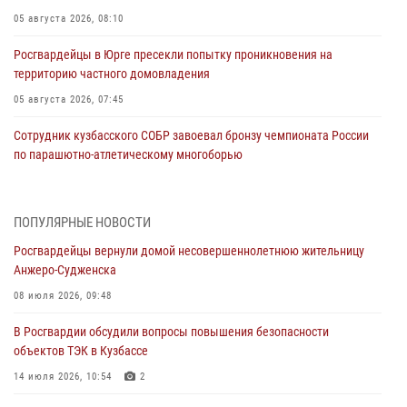
05 августа 2026, 08:10
Росгвардейцы в Юрге пресекли попытку проникновения на
территорию частного домовладения
05 августа 2026, 07:45
Сотрудник кузбасского СОБР завоевал бронзу чемпионата России
по парашютно-атлетическому многоборью
04 августа 2026, 10:48
2
Кузбассовцы высоко оценили качество предоставления
ПОПУЛЯРНЫЕ НОВОСТИ
государственных услуг подразделениями ЛРР Росгвардии
Росгвардейцы вернули домой несовершеннолетнюю жительницу
04 августа 2026, 09:42
Анжеро-Судженска
Росгвардейцы помогли разыскать троих юных путешественников из
08 июля 2026, 09:48
Новокузнецка
В Росгвардии обсудили вопросы повышения безопасности
04 августа 2026, 08:42
объектов ТЭК в Кузбассе
Росгвардейцы задержали нарушителя общественного порядка в
14 июля 2026, 10:54
2
охраняемой кемеровской гостинице