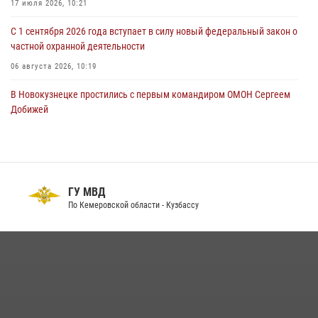
17 июля 2026, 10:21
06 августа 2026, 07:16
С 1 сентября 2026 года вступает в силу новый федеральный закон о
частной охранной деятельности
06 августа 2026, 10:19
В Новокузнецке простились с первым командиром ОМОН Сергеем
Добижей
12 июля 2026, 06:54
Росгвардейцы задержали горожанина, воспользовавшегося
мотоциклом без разрешения владельца
ГУ МВД
14 июля 2026, 08:52
1
По Кемеровской области - Кузбассу
Кузбасский спецназ принял участие в сборе снайперов Сибирского
округа Росгвардии
24 июля 2026, 10:35
3
Сотрудники ОМОН «Оберег» провели встречу с воспитанниками
детского дома в рамках всероссийской акции