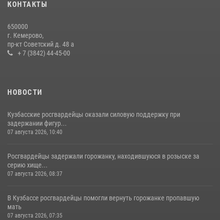
20 июля 2026, 10:54
2
КОНТАКТЫ
Росгвардейцы задержали мужчину, вырвавшего у горожанки пакет
650000
с покупками
г. Кемерово,
пр-кт Советский д. 48 а
20 июля 2026, 08:52
1
+ 7 (3842) 44-45-00
НОВОСТИ
Кузбасские росгвардейцы оказали силовую поддержку при
задержании фигур...
07 августа 2026, 10:40
Росгвардейцы задержали горожанку, находившуюся в розыске за
серию хище...
07 августа 2026, 08:37
В Кузбассе росгвардейцы помогли вернуть горожанке пропавшую
мать
07 августа 2026, 07:35