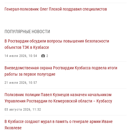
Генерал-полковник Олег Плохой поздравил специалистов
организационно-штатных подразделений Росгвардии с
профессиональным праздником
07 августа 2026, 05:32
ПОПУЛЯРНЫЕ НОВОСТИ
В Росгвардии обсудили вопросы повышения безопасности
С 1 сентября 2026 года вступает в силу новый федеральный закон о
объектов ТЭК в Кузбассе
частной охранной деятельности
14 июля 2026, 10:54
2
06 августа 2026, 10:19
Вневедомственная охрана Росгвардии Кузбасса подвела итоги
Росгвардейцы задержали предполагаемого виновника причинения
работы за первое полугодие
ножевого ранения кемеровчанину
21 июля 2026, 10:57
06 августа 2026, 09:18
Полковник полиции Павел Кузнецов назначен начальником
Росгвардейцы задержали мужчину, повредившего имущество
Управления Росгвардии по Кемеровской области – Кузбассу
горожанки
03 августа 2026, 11:32
06 августа 2026, 08:17
1
В Кузбассе создают мурал в память о генерале армии Иване
Росгвардейцы пресекли противоправные действия и защитили
Яковлеве
новокузнечанку от агрессивного знакомого