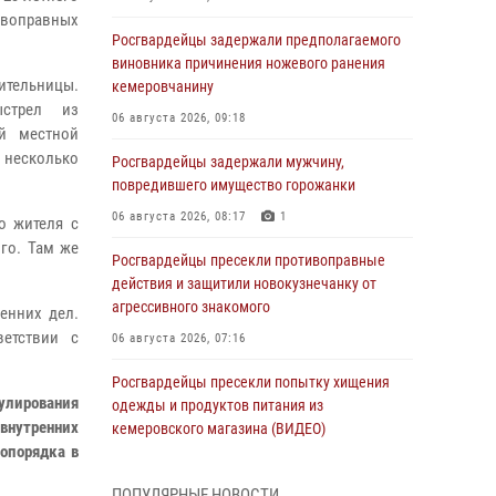
воправных
Росгвардейцы задержали предполагаемого
виновника причинения ножевого ранения
ительницы.
кемеровчанину
ыстрел из
06 августа 2026, 09:18
ей местной
несколько
Росгвардейцы задержали мужчину,
повредившего имущество горожанки
06 августа 2026, 08:17
1
о жителя с
го. Там же
Росгвардейцы пресекли противоправные
действия и защитили новокузнечанку от
агрессивного знакомого
енних дел.
ветствии с
06 августа 2026, 07:16
Росгвардейцы пресекли попытку хищения
рулирования
одежды и продуктов питания из
 внутренних
кемеровского магазина (ВИДЕО)
опорядка в
06 августа 2026, 06:08
1
1
ПОПУЛЯРНЫЕ НОВОСТИ