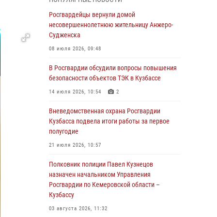
В Кузбассе стартовал чемпионат Сибирского
ордена Жукова округа Росгвардии по
Росгвардейцы вернули домой
служебно-боевой стрельбе
несовершеннолетнюю жительницу Анжеро-
Судженска
05 августа 2026, 10:53
7
08 июля 2026, 09:48
Росгвардейцы задержали в Кемерове
дебошира, устроившего конфликт в
В Росгвардии обсудили вопросы повышения
медицинском учреждении
безопасности объектов ТЭК в Кузбассе
05 августа 2026, 09:30
14 июля 2026, 10:54
2
Росгвардейцы задержали участника драки,
Вневедомственная охрана Росгвардии
причинившего побои оппоненту
Кузбасса подвела итоги работы за первое
полугодие
05 августа 2026, 08:50
21 июля 2026, 10:57
Росгвардейцы пресекли нарушение
общественного порядка на городском пляже
Полковник полиции Павел Кузнецов
назначен начальником Управления
05 августа 2026, 08:10
Росгвардии по Кемеровской области –
Кузбассу
Росгвардейцы в Юрге пресекли попытку
проникновения на территорию частного
03 августа 2026, 11:32
домовладения