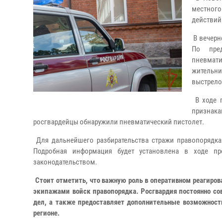
местног
действий
В вечерн
По пред
пневмат
жительн
выстрело
В ходе п
признака
росгвардейцы обнаружили пневматический пистолет.
Для дальнейшего разбирательства стражи правопорядка
Подробная информация будет установлена в ходе про
законодательством.
Стоит отметить, что важную роль в оперативном реагиро
экипажами войск правопорядка. Росгвардия постоянно со
дел, а также предоставляет дополнительные возможност
регионе.