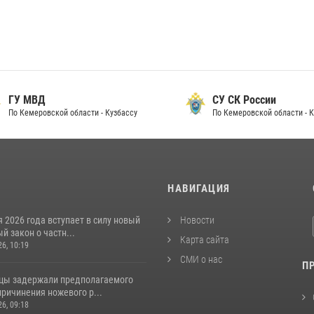
 МВД
СУ СК России
Кемеровской области - Кузбассу
По Кемеровской области - Кузбас
И
НАВИГАЦИЯ
я 2026 года вступает в силу новый
Новости
 закон о частн...
Карта сайта
26, 10:19
СМИ о нас
П
цы задержали предполагаемого
ричинения ножевого р...
26, 09:18