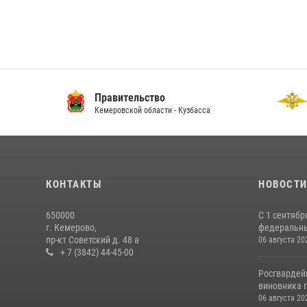
Правительство
ГУ
Кемеровской области - Кузбасса
По 
КОНТАКТЫ
НОВОСТ
650000
С 1 сентябр
г. Кемерово,
федеральный
пр-кт Советский д. 48 а
06 августа 20
+ 7 (3842) 44-45-00
Росгвардей
виновника п
06 августа 20