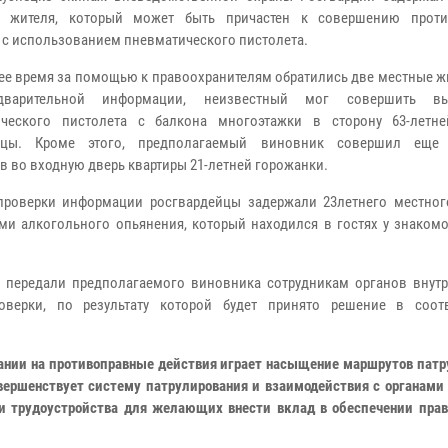
о жителя, который может быть причастен к совершению проти
 с использованием пневматического пистолета.
ее время за помощью к правоохранителям обратились две местные ж
варительной информации, неизвестный мог совершить в
ического пистолета с балкона многоэтажки в сторону 63-летн
ицы. Кроме этого, предполагаемый виновник совершил еще 
в во входную дверь квартиры 21-летней горожанки.
роверки информации росгвардейцы задержали 23летнего местног
ми алкогольного опьянения, который находился в гостях у знакомо
 передали предполагаемого виновника сотрудникам органов внутр
верки, по результату которой будет принято решение в соот
вании на противоправные действия играет насыщение маршрутов пат
вершенствует систему патрулирования и взаимодействия с органами
и трудоустройства для желающих внести вклад в обеспечении прав