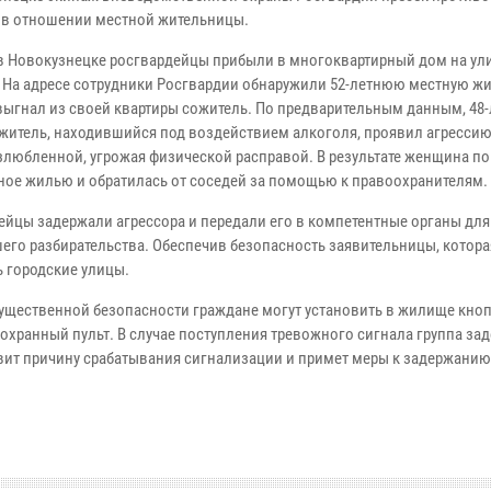
 в отношении местной жительницы.
в Новокузнецке росгвардейцы прибыли в многоквартирный дом на ул
. На адресе сотрудники Росгвардии обнаружили 52‑летнюю местную жи
выгнал из своей квартиры сожитель. По предварительным данным, 48
житель, находившийся под воздействием алкоголя, проявил агрессию
злюбленной, угрожая физической расправой. В результате женщина п
ное жилью и обратилась от соседей за помощью к правоохранителям.
ейцы задержали агрессора и передали его в компетентные органы для
его разбирательства. Обеспечив безопасность заявительницы, котора
 городские улицы.
ущественной безопасности граждане могут установить в жилище кноп
хранный пульт. В случае поступления тревожного сигнала группа за
овит причину срабатывания сигнализации и примет меры к задержанию