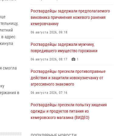
Росгвардейцы задержали предполагаемого
ице
виновника причинения ножевого ранения
тельницу,
кемеровчанину
-летний
06 августа 2026, 09:18
 в адрес
окинула
Росгвардейцы задержали мужчину,
повредившего имущество горожанки
06 августа 2026, 08:17
1
я смогла
Росгвардейцы пресекли противоправные
действия и защитили новокузнечанку от
агрессивного знакомого
ку
держания в
06 августа 2026, 07:16
Росгвардейцы пресекли попытку хищения
одежды и продуктов питания из
кемеровского магазина (ВИДЕО)
06 августа 2026, 06:08
1
1
ПОПУЛЯРНЫЕ НОВОСТИ