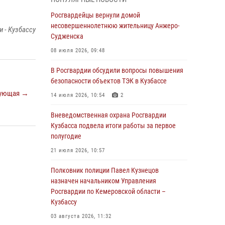
В Кузбассе стартовал чемпионат Сибирского
ордена Жукова округа Росгвардии по
Росгвардейцы вернули домой
служебно-боевой стрельбе
несовершеннолетнюю жительницу Анжеро-
 - Кузбассу
Судженска
05 августа 2026, 10:53
7
08 июля 2026, 09:48
Росгвардейцы задержали в Кемерове
дебошира, устроившего конфликт в
В Росгвардии обсудили вопросы повышения
медицинском учреждении
безопасности объектов ТЭК в Кузбассе
ующая →
05 августа 2026, 09:30
14 июля 2026, 10:54
2
Росгвардейцы задержали участника драки,
Вневедомственная охрана Росгвардии
причинившего побои оппоненту
Кузбасса подвела итоги работы за первое
полугодие
05 августа 2026, 08:50
21 июля 2026, 10:57
Росгвардейцы пресекли нарушение
общественного порядка на городском пляже
Полковник полиции Павел Кузнецов
назначен начальником Управления
05 августа 2026, 08:10
Росгвардии по Кемеровской области –
Кузбассу
Росгвардейцы в Юрге пресекли попытку
проникновения на территорию частного
03 августа 2026, 11:32
домовладения