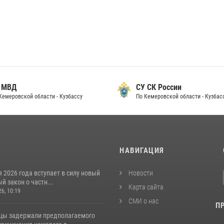
 МВД
СУ СК России
Кемеровской области - Кузбассу
По Кемеровской области - Кузбас
И
НАВИГАЦИЯ
я 2026 года вступает в силу новый
Новости
 закон о частн...
Карта сайта
26, 10:19
СМИ о нас
П
цы задержали предполагаемого