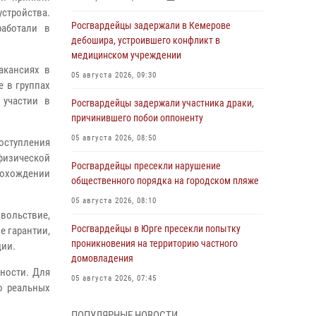
тройства.
Росгвардейцы задержали в Кемерове
работали в
дебошира, устроившего конфликт в
медицинском учреждении
акансиях в
05 августа 2026, 09:30
 в группах
 участии в
Росгвардейцы задержали участника драки,
причинившего побои оппоненту
05 августа 2026, 08:50
оступления
 физической
Росгвардейцы пресекли нарушение
рохождении
общественного порядка на городском пляже
05 августа 2026, 08:10
овольствие,
Росгвардейцы в Юрге пресекли попытку
 гарантии,
проникновения на территорию частного
ции.
домовладения
ности. Для
05 августа 2026, 07:45
о реальных
Сотрудник кузбасского СОБР завоевал
ПОПУЛЯРНЫЕ НОВОСТИ