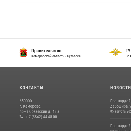
Правительство
ГУ
Кемеровской области - Кузбасса
По 
КОНТАКТЫ
НОВОСТ
650000
Росгвардей
г. Кемерово,
дебошира, у
пр-кт Советский д. 48 а
05 августа 20
+ 7 (3842) 44-45-00
Росгвардей