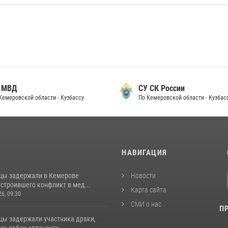
 МВД
СУ СК России
Кемеровской области - Кузбассу
По Кемеровской области - Кузбас
И
НАВИГАЦИЯ
цы задержали в Кемерове
Новости
строившего конфликт в мед...
Карта сайта
26, 09:30
СМИ о нас
П
цы задержали участника драки,