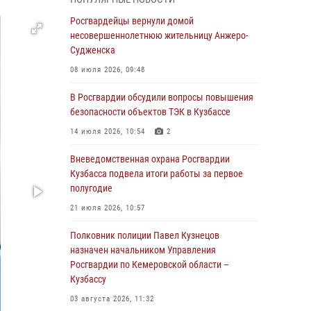
бронзу чемпионата России по парашютно-
атлетическому многоборью
Росгвардейцы вернули домой
несовершеннолетнюю жительницу Анжеро-
04 августа 2026, 10:48
2
Судженска
Кузбассовцы высоко оценили качество
08 июля 2026, 09:48
предоставления государственных услуг
подразделениями ЛРР Росгвардии
В Росгвардии обсудили вопросы повышения
безопасности объектов ТЭК в Кузбассе
04 августа 2026, 09:42
14 июля 2026, 10:54
2
Росгвардейцы помогли разыскать троих
юных путешественников из Новокузнецка
Вневедомственная охрана Росгвардии
Кузбасса подвела итоги работы за первое
04 августа 2026, 08:42
полугодие
Росгвардейцы задержали нарушителя
21 июля 2026, 10:57
общественного порядка в охраняемой
кемеровской гостинице
Полковник полиции Павел Кузнецов
назначен начальником Управления
04 августа 2026, 07:41
Росгвардии по Кемеровской области –
Кузбассу
Кемеровские росгвардейцы пресекли
попытку хищения товара путем подмены
03 августа 2026, 11:32
ценника (ВИДЕО)