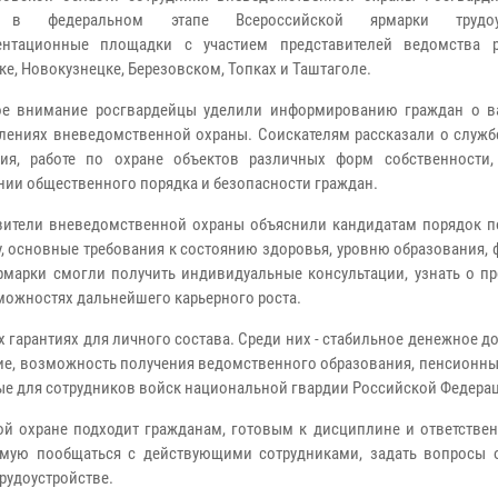
е в федеральном этапе Всероссийской ярмарки трудоус
ентационные площадки с участием представителей ведомства 
ке, Новокузнецке, Березовском, Топках и Таштаголе.
е внимание росгвардейцы уделили информированию граждан о в
лениях вневедомственной охраны. Соискателям рассказали о службе
ия, работе по охране объектов различных форм собственности,
нии общественного порядка и безопасности граждан.
ители вневедомственной охраны объяснили кандидатам порядок п
у, основные требования к состоянию здоровья, уровню образования,
рмарки смогли получить индивидуальные консультации, узнать о п
зможностях дальнейшего карьерного роста.
гарантиях для личного состава. Среди них - стабильное денежное д
е, возможность получения ведомственного образования, пенсионные
ые для сотрудников войск национальной гвардии Российской Федера
й охране подходит гражданам, готовым к дисциплине и ответствен
ямую пообщаться с действующими сотрудниками, задать вопросы 
рудоустройстве.