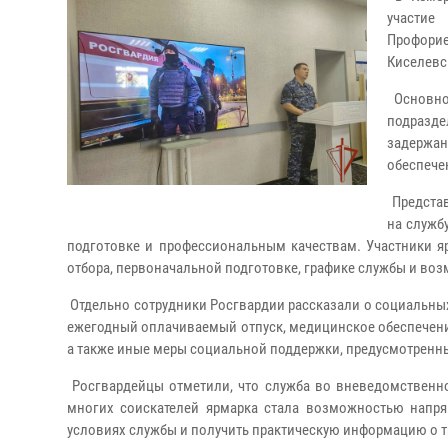
участи
Профори
Киселевс
Основно
подразде
задержан
обеспече
Представ
на служб
подготовке и профессиональным качествам. Участники я
отбора, первоначальной подготовке, графике службы и во
Отдельно сотрудники Росгвардии рассказали о социальных 
ежегодный оплачиваемый отпуск, медицинское обеспечени
а также иные меры социальной поддержки, предусмотренн
Росгвардейцы отметили, что служба во вневедомственно
многих соискателей ярмарка стала возможностью напр
условиях службы и получить практическую информацию о т