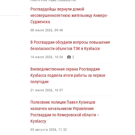
В Кузбассе стартовал чемпионат Сибирского
ордена Жукова округа Росгвардии по
Росгвардейцы вернули домой
служебно-боевой стрельбе
несовершеннолетнюю жительницу Анжеро-
Судженска
05 августа 2026, 10:53
7
08 июля 2026, 09:48
Росгвардейцы задержали в Кемерове
дебошира, устроившего конфликт в
В Росгвардии обсудили вопросы повышения
медицинском учреждении
безопасности объектов ТЭК в Кузбассе
05 августа 2026, 09:30
14 июля 2026, 10:54
2
Росгвардейцы задержали участника драки,
Вневедомственная охрана Росгвардии
причинившего побои оппоненту
Кузбасса подвела итоги работы за первое
полугодие
05 августа 2026, 08:50
21 июля 2026, 10:57
Росгвардейцы пресекли нарушение
общественного порядка на городском пляже
Полковник полиции Павел Кузнецов
назначен начальником Управления
05 августа 2026, 08:10
Росгвардии по Кемеровской области –
Кузбассу
Росгвардейцы в Юрге пресекли попытку
проникновения на территорию частного
03 августа 2026, 11:32
домовладения