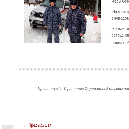
меры без
На маршр
вневедом
Кроме эт
сотрудни
поселка 
Пресс-служба Управления Федеральной службы войс
← Предыдущая