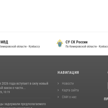
 МВД
СУ СК России
Кемеровской области - Кузбассу
По Кемеровской области - Кузбас
И
НАВИГАЦИЯ
я 2026 года вступает в силу новый
Новости
 закон о частн...
Карта сайта
26, 10:19
СМИ о нас
П
цы задержали предполагаемого