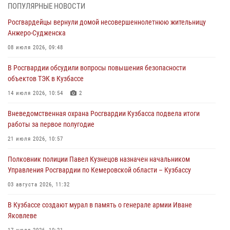
07 августа 2026, 05:32
ПОПУЛЯРНЫЕ НОВОСТИ
Росгвардейцы вернули домой несовершеннолетнюю жительницу
С 1 сентября 2026 года вступает в силу новый федеральный закон о
Анжеро-Судженска
частной охранной деятельности
08 июля 2026, 09:48
06 августа 2026, 10:19
В Росгвардии обсудили вопросы повышения безопасности
Росгвардейцы задержали предполагаемого виновника причинения
объектов ТЭК в Кузбассе
ножевого ранения кемеровчанину
14 июля 2026, 10:54
2
06 августа 2026, 09:18
Вневедомственная охрана Росгвардии Кузбасса подвела итоги
Росгвардейцы задержали мужчину, повредившего имущество
работы за первое полугодие
горожанки
21 июля 2026, 10:57
06 августа 2026, 08:17
1
Полковник полиции Павел Кузнецов назначен начальником
Росгвардейцы пресекли противоправные действия и защитили
Управления Росгвардии по Кемеровской области – Кузбассу
новокузнечанку от агрессивного знакомого
03 августа 2026, 11:32
06 августа 2026, 07:16
В Кузбассе создают мурал в память о генерале армии Иване
Яковлеве