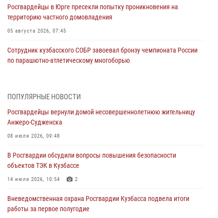
Росгвардейцы в Юрге пресекли попытку проникновения на
территорию частного домовладения
05 августа 2026, 07:45
Сотрудник кузбасского СОБР завоевал бронзу чемпионата России
по парашютно-атлетическому многоборью
04 августа 2026, 10:48
2
Кузбассовцы высоко оценили качество предоставления
ПОПУЛЯРНЫЕ НОВОСТИ
государственных услуг подразделениями ЛРР Росгвардии
Росгвардейцы вернули домой несовершеннолетнюю жительницу
04 августа 2026, 09:42
Анжеро-Судженска
Росгвардейцы помогли разыскать троих юных путешественников из
08 июля 2026, 09:48
Новокузнецка
В Росгвардии обсудили вопросы повышения безопасности
04 августа 2026, 08:42
объектов ТЭК в Кузбассе
Росгвардейцы задержали нарушителя общественного порядка в
14 июля 2026, 10:54
2
охраняемой кемеровской гостинице
Вневедомственная охрана Росгвардии Кузбасса подвела итоги
04 августа 2026, 07:41
работы за первое полугодие