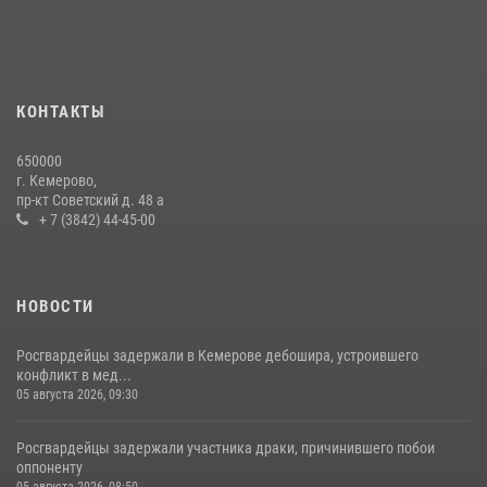
24 июля 2026, 10:35
3
Росгвардейцы задержали мужчину, вырвавшего у горожанки пакет
с покупками
20 июля 2026, 08:52
1
КОНТАКТЫ
Росгвардейцы задержали новокузнечанку при попытке вынести из
650000
гипермаркета товары на 13 тысяч рублей (ВИДЕО)
г. Кемерово,
пр-кт Советский д. 48 а
16 июля 2026, 06:43
1
1
+ 7 (3842) 44-45-00
НОВОСТИ
Росгвардейцы задержали в Кемерове дебошира, устроившего
конфликт в мед...
05 августа 2026, 09:30
Росгвардейцы задержали участника драки, причинившего побои
оппоненту
05 августа 2026, 08:50