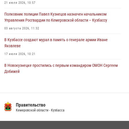
Кемеровские росгвардейцы пресекли попытку хищения товара
21 июля 2026, 10:57
путем подмены ценника (ВИДЕО)
Полковник полиции Павел Кузнецов назначен начальником
04 августа 2026, 06:32
1
Управления Росгвардии по Кемеровской области – Кузбассу
03 августа 2026, 11:32
В Кузбассе создают мурал в память о генерале армии Иване
Яковлеве
17 июля 2026, 10:21
В Новокузнецке простились с первым командиром ОМОН Сергеем
Добижей
12 июля 2026, 06:54
Росгвардейцы задержали горожанина, воспользовавшегося
мотоциклом без разрешения владельца
Правительство
14 июля 2026, 08:52
1
Кемеровской области - Кузбасса
Кузбасский спецназ принял участие в сборе снайперов Сибирского
округа Росгвардии