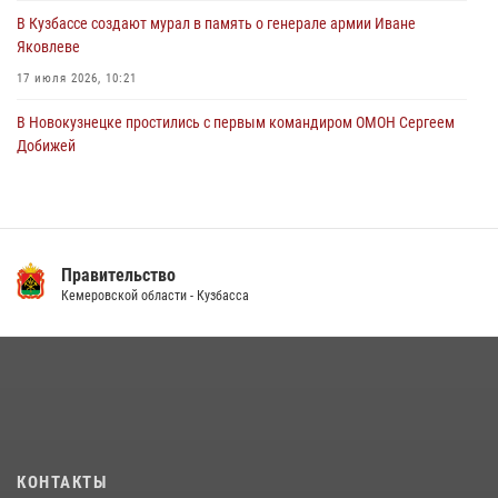
В Кузбассе создают мурал в память о генерале армии Иване
Яковлеве
17 июля 2026, 10:21
В Новокузнецке простились с первым командиром ОМОН Сергеем
Добижей
12 июля 2026, 06:54
Росгвардейцы задержали горожанина, воспользовавшегося
мотоциклом без разрешения владельца
Правительство
14 июля 2026, 08:52
1
Кемеровской области - Кузбасса
Кузбасский спецназ принял участие в сборе снайперов Сибирского
округа Росгвардии
24 июля 2026, 10:35
3
Сотрудники ОМОН «Оберег» провели встречу с воспитанниками
детского дома в рамках всероссийской акции
20 июля 2026, 10:54
2
КОНТАКТЫ