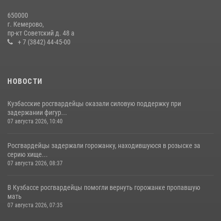
Росгвардейцы задержали мужчину, вырвавшего у горожанки пакет
650000
с покупками
г. Кемерово,
пр-кт Советский д. 48 а
20 июля 2026, 08:52
1
+ 7 (3842) 44-45-00
НОВОСТИ
Кузбасские росгвардейцы оказали силовую поддержку при
задержании фигур...
07 августа 2026, 10:40
Росгвардейцы задержали горожанку, находившуюся в розыске за
серию хище...
07 августа 2026, 08:37
В Кузбассе росгвардейцы помогли вернуть горожанке пропавшую
мать
07 августа 2026, 07:35