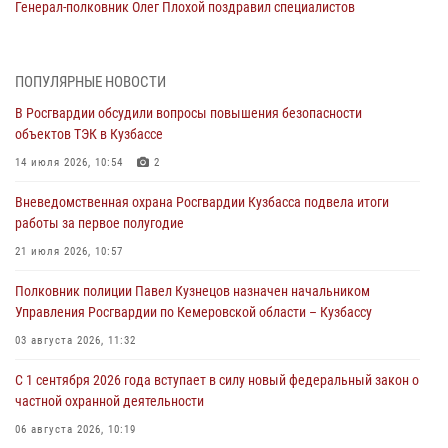
Генерал-полковник Олег Плохой поздравил специалистов
организационно-штатных подразделений Росгвардии с
профессиональным праздником
07 августа 2026, 05:32
ПОПУЛЯРНЫЕ НОВОСТИ
В Росгвардии обсудили вопросы повышения безопасности
С 1 сентября 2026 года вступает в силу новый федеральный закон о
объектов ТЭК в Кузбассе
частной охранной деятельности
14 июля 2026, 10:54
2
06 августа 2026, 10:19
Вневедомственная охрана Росгвардии Кузбасса подвела итоги
Росгвардейцы задержали предполагаемого виновника причинения
работы за первое полугодие
ножевого ранения кемеровчанину
21 июля 2026, 10:57
06 августа 2026, 09:18
Полковник полиции Павел Кузнецов назначен начальником
Росгвардейцы задержали мужчину, повредившего имущество
Управления Росгвардии по Кемеровской области – Кузбассу
горожанки
03 августа 2026, 11:32
06 августа 2026, 08:17
1
С 1 сентября 2026 года вступает в силу новый федеральный закон о
Росгвардейцы пресекли противоправные действия и защитили
частной охранной деятельности
новокузнечанку от агрессивного знакомого
06 августа 2026, 10:19
06 августа 2026, 07:16