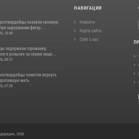
И
НАВИГАЦИЯ
 росгвардейцы оказали силовую
Новости
при задержании фигур...
Карта сайта
26, 10:40
СМИ о нас
П
цы задержали горожанку,
ся в розыске за серию хище...
26, 08:37
 росгвардейцы помогли вернуть
пропавшую мать
26, 07:35
дерации, 2026