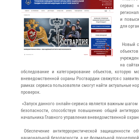
сервис 
регионал
и повыси
для орга
Новый се
объекто
учрежден
на сайта
обследование и категорирование объектов, которую м
вневедомственной охраны Росгвардии свяжутся с заявител
рамках сервиса пользователи смогут найти актуальные н
проверок.
«Запуск данного онлайн-сервиса является важным шагом
безопасности, способствуя повышению общей антитеррор
начальника Главного управления вневедомственной охран
Обеспечение антитеррористической защищенности об
национальной безопасности, а не формальной процедурой,