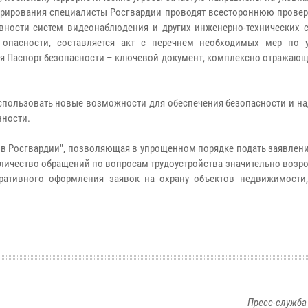
орирования специалисты Росгвардии проводят всестороннюю проверк
вности систем видеонаблюдения и других инженерно-технических с
я опасности, составляется акт с перечнем необходимых мер по 
ся Паспорт безопасности – ключевой документ, комплексно отражаю
использовать новые возможности для обеспечения безопасности и н
нности.
 в Росгвардии", позволяющая в упрощенном порядке подать заявлен
оличество обращений по вопросам трудоустройства значительно возр
еративного оформления заявок на охрану объектов недвижимости,
Пресс-служба