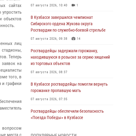
ных сайтах
07 августа 2026, 10:40
1
о упростить
В Кузбассе завершился чемпионат
и объектов
Сибирского ордена Жукова округа
анность.
Росгвардии по служебно-боевой стрельбе
07 августа 2026, 09:38
14
венных лиц
 стадионы,
Росгвардейцы задержали горожанку,
тов. Теперь
находившуюся в розыске за серию хищений
 заявок на
из торговых объектов
пециалисты
07 августа 2026, 08:37
оме того, в
в и графики
В Кузбассе росгвардейцы помогли вернуть
горожанке пропавшую мать
07 августа 2026, 07:35
беспечения
аместитель
Росгвардейцы обеспечили безопасность
«Поезда Победы» в Кузбассе
07 августа 2026, 06:33
я вопросом
мые места с
ПОПУЛЯРНЫЕ НОВОСТИ