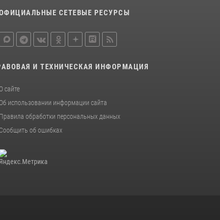
20 июля 2026, 08:52
1
ОФИЦИАЛЬНЫЕ СЕТЕВЫЕ РЕСУРСЫ
Сотрудники ОМОН «Оберег» провели встречу
с воспитанниками детского дома в рамках
всероссийской акции
20 июля 2026, 10:54
2
РАВОВАЯ И ТЕХНИЧЕСКАЯ ИНФОРМАЦИЯ
О сайте
Об использовании информации сайта
Правила обработки персональных данных
Сообщить об ошибках