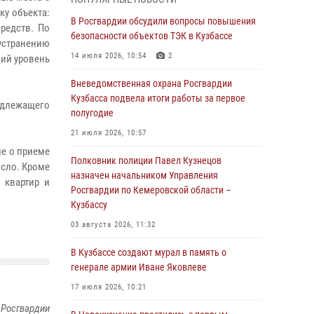
Генерал-полковник Олег Плохой поздравил
у объекта:
специалистов организационно-штатных
В Росгвардии обсудили вопросы повышения
редств. По
подразделений Росгвардии с
безопасности объектов ТЭК в Кузбассе
устранению
профессиональным праздником
14 июля 2026, 10:54
2
щий уровень
07 августа 2026, 05:32
Вневедомственная охрана Росгвардии
С 1 сентября 2026 года вступает в силу новый
Кузбасса подвела итоги работы за первое
адлежащего
федеральный закон о частной охранной
полугодие
деятельности
21 июля 2026, 10:57
06 августа 2026, 10:19
ие о приеме
Полковник полиции Павел Кузнецов
осло. Кроме
Росгвардейцы задержали предполагаемого
назначен начальником Управления
 квартир и
виновника причинения ножевого ранения
Росгвардии по Кемеровской области –
кемеровчанину
Кузбассу
06 августа 2026, 09:18
03 августа 2026, 11:32
Росгвардейцы задержали мужчину,
В Кузбассе создают мурал в память о
повредившего имущество горожанки
генерале армии Иване Яковлеве
06 августа 2026, 08:17
1
17 июля 2026, 10:21
 Росгвардии
Росгвардейцы пресекли противоправные