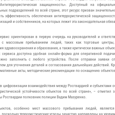
«Антитеррористическая защищенность». Доступный на официаль
ьных подразделений по всей стране, этот ресурс призван значительн
ть эффективность обеспечения антитеррористической защищенност
низаций и собственников, на которых лежит эта законодательная обяз
рвис ориентирован в первую очередь на руководителей и ответст
в c массовым пребыванием людей, таких как торговые центры,
ия здравоохранения и образования, а также критически важных объек
х сервиса доступна удобная онлайн-форма для оперативной подачи
ожно заполнить с любого устройства. После отправки заявки с
ем для уточнения деталей и согласования дальнейших действий. Кр
ормативные акты, методические рекомендации по оснащению объекто
 в цифровизации взаимодействия между Росгвардией и субъектами о
истической устойчивости объектов по всей стране», – отметил з
ы Росгвардии полковник полиции Вадим Мазуренко.
ъектов, особенно мест массового пребывания людей, являетс
 поскольку террористические угрозы зачастую направлены на уязви