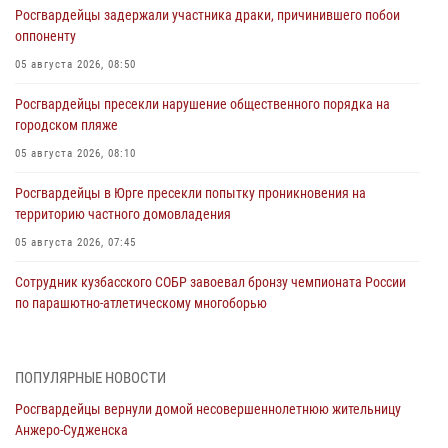
Росгвардейцы задержали участника драки, причинившего побои
оппоненту
05 августа 2026, 08:50
Росгвардейцы пресекли нарушение общественного порядка на
городском пляже
05 августа 2026, 08:10
Росгвардейцы в Юрге пресекли попытку проникновения на
территорию частного домовладения
05 августа 2026, 07:45
Сотрудник кузбасского СОБР завоевал бронзу чемпионата России
по парашютно-атлетическому многоборью
04 августа 2026, 10:48
2
Кузбассовцы высоко оценили качество предоставления
ПОПУЛЯРНЫЕ НОВОСТИ
государственных услуг подразделениями ЛРР Росгвардии
Росгвардейцы вернули домой несовершеннолетнюю жительницу
04 августа 2026, 09:42
Анжеро-Судженска