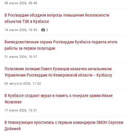
Росгвардейцы помогли разыскать троих юных путешественников из
08 июля 2026, 09:48
Новокузнецка
В Росгвардии обсудили вопросы повышения безопасности
04 августа 2026, 08:42
объектов ТЭК в Кузбассе
Росгвардейцы задержали нарушителя общественного порядка в
14 июля 2026, 10:54
2
охраняемой кемеровской гостинице
Вневедомственная охрана Росгвардии Кузбасса подвела итоги
04 августа 2026, 07:41
работы за первое полугодие
Кемеровские росгвардейцы пресекли попытку хищения товара
21 июля 2026, 10:57
путем подмены ценника (ВИДЕО)
Полковник полиции Павел Кузнецов назначен начальником
04 августа 2026, 06:32
1
Управления Росгвардии по Кемеровской области – Кузбассу
03 августа 2026, 11:32
В Кузбассе создают мурал в память о генерале армии Иване
Яковлеве
17 июля 2026, 10:21
В Новокузнецке простились с первым командиром ОМОН Сергеем
Добижей