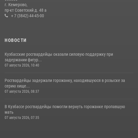
гипермаркета товары на 13 тысяч рублей (ВИДЕО)
г. Кемерово,
пр-кт Советский д. 48 а
16 июля 2026, 06:43
1
1
+ 7 (3842) 44-45-00
НОВОСТИ
Кузбасские росгвардейцы оказали силовую поддержку при
задержании фигур...
07 августа 2026, 10:40
Росгвардейцы задержали горожанку, находившуюся в розыске за
серию хище...
07 августа 2026, 08:37
В Кузбассе росгвардейцы помогли вернуть горожанке пропавшую
мать
07 августа 2026, 07:35