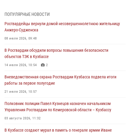
профессиональным праздником
07 августа 2026, 05:32
ПОПУЛЯРНЫЕ НОВОСТИ
Росгвардейцы вернули домой несовершеннолетнюю жительницу
С 1 сентября 2026 года вступает в силу новый федеральный закон о
Анжеро-Судженска
частной охранной деятельности
08 июля 2026, 09:48
06 августа 2026, 10:19
В Росгвардии обсудили вопросы повышения безопасности
Росгвардейцы задержали предполагаемого виновника причинения
объектов ТЭК в Кузбассе
ножевого ранения кемеровчанину
14 июля 2026, 10:54
2
06 августа 2026, 09:18
Вневедомственная охрана Росгвардии Кузбасса подвела итоги
Росгвардейцы задержали мужчину, повредившего имущество
работы за первое полугодие
горожанки
21 июля 2026, 10:57
06 августа 2026, 08:17
1
Полковник полиции Павел Кузнецов назначен начальником
Росгвардейцы пресекли противоправные действия и защитили
Управления Росгвардии по Кемеровской области – Кузбассу
новокузнечанку от агрессивного знакомого
03 августа 2026, 11:32
06 августа 2026, 07:16
В Кузбассе создают мурал в память о генерале армии Иване