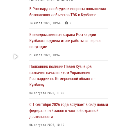
Генерал-полковник Олег Плохой поздравил
специалистов организационно-штатных
В Росгвардии обсудили вопросы повышения
подразделений Росгвардии с
безопасности объектов ТЭК в Кузбассе
профессиональным праздником
14 июля 2026, 10:54
2
07 августа 2026, 05:32
Вневедомственная охрана Росгвардии
С 1 сентября 2026 года вступает в силу новый
Кузбасса подвела итоги работы за первое
федеральный закон о частной охранной
полугодие
деятельности
21 июля 2026, 10:57
06 августа 2026, 10:19
Полковник полиции Павел Кузнецов
Росгвардейцы задержали предполагаемого
назначен начальником Управления
виновника причинения ножевого ранения
Росгвардии по Кемеровской области –
кемеровчанину
Кузбассу
06 августа 2026, 09:18
03 августа 2026, 11:32
Росгвардейцы задержали мужчину,
С 1 сентября 2026 года вступает в силу новый
повредившего имущество горожанки
федеральный закон о частной охранной
деятельности
06 августа 2026, 08:17
1
06 августа 2026, 10:19
Росгвардейцы пресекли противоправные