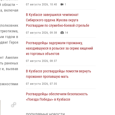
й области –
07 августа 2026, 10:40
1
на, включая
В Кузбассе завершился чемпионат
Сибирского ордена Жукова округа
дполковник
Росгвардии по служебно-боевой стрельбе
триотизма,
07 августа 2026, 09:38
14
дым годом в
одвиг Героя
Росгвардейцы задержали горожанку,
находившуюся в розыске за серию хищений
из торговых объектов
ант Амелин
07 августа 2026, 08:37
ать раненых
у и, вызвав
В Кузбассе росгвардейцы помогли вернуть
горожанке пропавшую мать
можностями
07 августа 2026, 07:35
Росгвардейцы обеспечили безопасность
«Поезда Победы» в Кузбассе
07 августа 2026, 06:33
ПОПУЛЯРНЫЕ НОВОСТИ