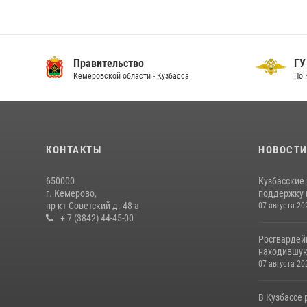
ГУ МВД
СУ СК
По Кемеровской области - Кузбассу
По Кем
КОНТАКТЫ
НОВОСТ
650000
Кузбасские
г. Кемерово,
поддержку 
пр-кт Советский д. 48 а
07 августа 20
+ 7 (3842) 44-45-00
Росгвардей
находившую
07 августа 20
В Кузбассе