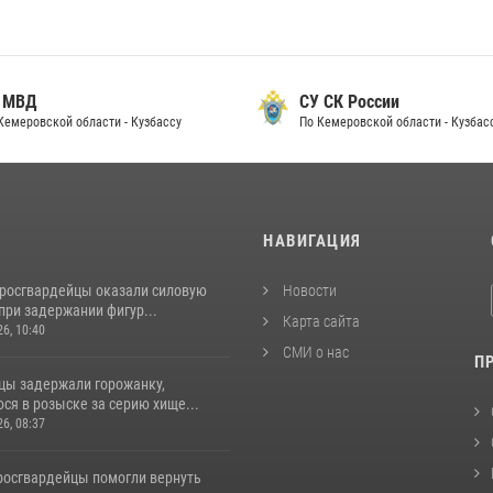
 России
Прокуратура
еровской области - Кузбассу
Кемеровской области - Кузбасса
И
НАВИГАЦИЯ
 росгвардейцы оказали силовую
Новости
при задержании фигур...
Карта сайта
26, 10:40
СМИ о нас
П
цы задержали горожанку,
ся в розыске за серию хище...
26, 08:37
 росгвардейцы помогли вернуть