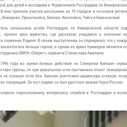
кой для детей и молодежи и Управлением Росгвардии по Кемеровско
. В нем приняли участие школьники из 10 городов и поселков регио
 Кемерово, Прокопьевск, Белово, Киселевск, Тайгу и Березовский.
тель начальника штаба Росгвардии по Кемеровской области по
. провел урок мужества, где рассказал учащимся о значении па
 и служении Родине. В своем выступлении он подчеркнул, что с каж
тановится все больше героев, и одним из ярких примеров является п
сотрудника ОМОН «Оберег», сержанта Станислава Амелина.
1996 года во время боевых действий на Северном Кавказе серж
оставе группы, он при шквальном огне противника помог эвакуиров
он не покинул поле боя. Амелин уничтожил вражескую огневую точк
их товарищей. За этот подвиг он был удостоен звания Героя России.
опросы подполковнику, интересуясь службой в Росгвардии и воз