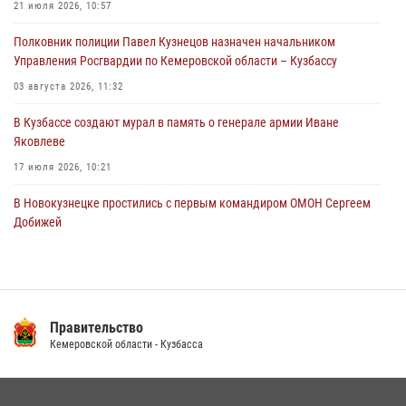
Кемеровские росгвардейцы пресекли попытку хищения товара
21 июля 2026, 10:57
путем подмены ценника (ВИДЕО)
Полковник полиции Павел Кузнецов назначен начальником
04 августа 2026, 06:32
1
Управления Росгвардии по Кемеровской области – Кузбассу
03 августа 2026, 11:32
В Кузбассе создают мурал в память о генерале армии Иване
Яковлеве
17 июля 2026, 10:21
В Новокузнецке простились с первым командиром ОМОН Сергеем
Добижей
12 июля 2026, 06:54
Росгвардейцы задержали горожанина, воспользовавшегося
мотоциклом без разрешения владельца
Правительство
14 июля 2026, 08:52
1
Кемеровской области - Кузбасса
Кузбасский спецназ принял участие в сборе снайперов Сибирского
округа Росгвардии