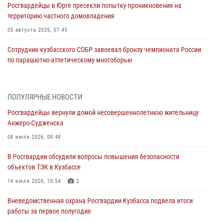
Росгвардейцы в Юрге пресекли попытку проникновения на
территорию частного домовладения
05 августа 2026, 07:45
Сотрудник кузбасского СОБР завоевал бронзу чемпионата России
по парашютно-атлетическому многоборью
04 августа 2026, 10:48
2
Кузбассовцы высоко оценили качество предоставления
ПОПУЛЯРНЫЕ НОВОСТИ
государственных услуг подразделениями ЛРР Росгвардии
Росгвардейцы вернули домой несовершеннолетнюю жительницу
04 августа 2026, 09:42
Анжеро-Судженска
Росгвардейцы помогли разыскать троих юных путешественников из
08 июля 2026, 09:48
Новокузнецка
В Росгвардии обсудили вопросы повышения безопасности
04 августа 2026, 08:42
объектов ТЭК в Кузбассе
Росгвардейцы задержали нарушителя общественного порядка в
14 июля 2026, 10:54
2
охраняемой кемеровской гостинице
Вневедомственная охрана Росгвардии Кузбасса подвела итоги
04 августа 2026, 07:41
работы за первое полугодие