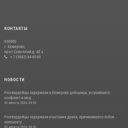
24 июля 2026, 10:35
3
Росгвардейцы задержали мужчину, вырвавшего у горожанки пакет
с покупками
20 июля 2026, 08:52
1
КОНТАКТЫ
Росгвардейцы задержали новокузнечанку при попытке вынести из
650000
гипермаркета товары на 13 тысяч рублей (ВИДЕО)
г. Кемерово,
пр-кт Советский д. 48 а
16 июля 2026, 06:43
1
1
+ 7 (3842) 44-45-00
НОВОСТИ
Росгвардейцы задержали в Кемерове дебошира, устроившего
конфликт в мед...
05 августа 2026, 09:30
Росгвардейцы задержали участника драки, причинившего побои
оппоненту
05 августа 2026, 08:50