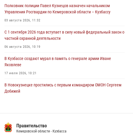
Полковник полиции Павел Кузнецов назначен начальником
07 августа 2026, 05:32
Управления Росгвардии по Кемеровской области – Кузбассу
С 1 сентября 2026 года вступает в силу новый федеральный закон о
03 августа 2026, 11:32
частной охранной деятельности
С 1 сентября 2026 года вступает в силу новый федеральный закон о
06 августа 2026, 10:19
частной охранной деятельности
Росгвардейцы задержали предполагаемого виновника причинения
06 августа 2026, 10:19
ножевого ранения кемеровчанину
В Кузбассе создают мурал в память о генерале армии Иване
06 августа 2026, 09:18
Яковлеве
17 июля 2026, 10:21
В Новокузнецке простились с первым командиром ОМОН Сергеем
Добижей
12 июля 2026, 06:54
Росгвардейцы задержали горожанина, воспользовавшегося
мотоциклом без разрешения владельца
Правительство
14 июля 2026, 08:52
1
Кемеровской области - Кузбасса