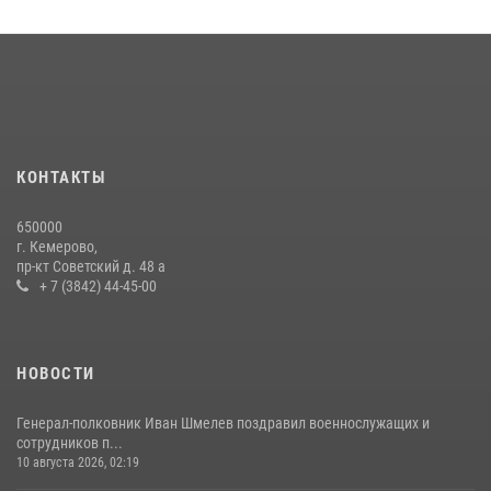
Кузбасский спецназ принял участие в сборе снайперов Сибирского
округа Росгвардии
24 июля 2026, 10:35
3
Сотрудники ОМОН «Оберег» провели встречу с воспитанниками
детского дома в рамках всероссийской акции
20 июля 2026, 10:54
2
КОНТАКТЫ
Росгвардейцы задержали мужчину, вырвавшего у горожанки пакет
650000
с покупками
г. Кемерово,
пр-кт Советский д. 48 а
20 июля 2026, 08:52
1
+ 7 (3842) 44-45-00
НОВОСТИ
Генерал-полковник Иван Шмелев поздравил военнослужащих и
сотрудников п...
10 августа 2026, 02:19