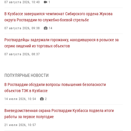
07 августа 2026, 10:40
1
В Кузбассе завершился чемпионат Сибирского ордена Жукова
округа Росгвардии по служебно-боевой стрельбе
07 августа 2026, 09:38
14
Росгвардейцы задержали горожанку, находившуюся в розыске за
серию хищений из торговых объектов
07 августа 2026, 08:37
В Кузбассе росгвардейцы помогли вернуть горожанке пропавшую
мать
ПОПУЛЯРНЫЕ НОВОСТИ
07 августа 2026, 07:35
В Росгвардии обсудили вопросы повышения безопасности
объектов ТЭК в Кузбассе
Росгвардейцы обеспечили безопасность «Поезда Победы» в
Кузбассе
14 июля 2026, 10:54
2
07 августа 2026, 06:33
Вневедомственная охрана Росгвардии Кузбасса подвела итоги
работы за первое полугодие
Генерал-полковник Олег Плохой поздравил специалистов
организационно-штатных подразделений Росгвардии с
21 июля 2026, 10:57
профессиональным праздником