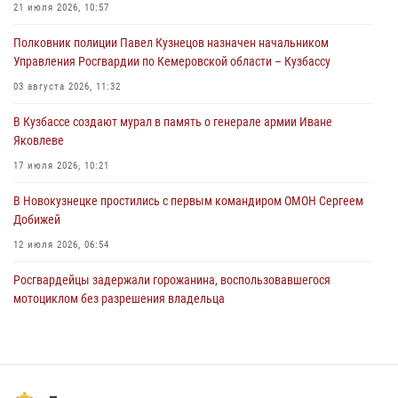
21 июля 2026, 10:57
06 августа 2026, 09:18
Полковник полиции Павел Кузнецов назначен начальником
Росгвардейцы задержали мужчину, повредившего имущество
Управления Росгвардии по Кемеровской области – Кузбассу
горожанки
03 августа 2026, 11:32
06 августа 2026, 08:17
1
В Кузбассе создают мурал в память о генерале армии Иване
Росгвардейцы пресекли противоправные действия и защитили
Яковлеве
новокузнечанку от агрессивного знакомого
17 июля 2026, 10:21
06 августа 2026, 07:16
В Новокузнецке простились с первым командиром ОМОН Сергеем
Добижей
12 июля 2026, 06:54
Росгвардейцы задержали горожанина, воспользовавшегося
мотоциклом без разрешения владельца
14 июля 2026, 08:52
1
С 1 сентября 2026 года вступает в силу новый федеральный закон о
частной охранной деятельности