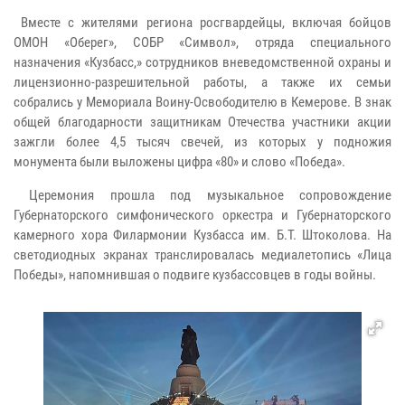
Вместе с жителями региона росгвардейцы, включая бойцов
ОМОН «Оберег», СОБР «Символ», отряда специального
назначения «Кузбасс,» сотрудников вневедомственной охраны и
лицензионно-разрешительной работы, а также их семьи
собрались у Мемориала Воину-Освободителю в Кемерове. В знак
общей благодарности защитникам Отечества участники акции
зажгли более 4,5 тысяч свечей, из которых у подножия
монумента были выложены цифра «80» и слово «Победа».
Церемония прошла под музыкальное сопровождение
Губернаторского симфонического оркестра и Губернаторского
камерного хора Филармонии Кузбасса им. Б.Т. Штоколова. На
светодиодных экранах транслировалась медиалетопись «Лица
Победы», напомнившая о подвиге кузбассовцев в годы войны.