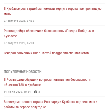
В Кузбассе росгвардейцы помогли вернуть горожанке пропавшую
мать
07 августа 2026, 07:35
Росгвардейцы обеспечили безопасность «Поезда Победы» в
Кузбассе
07 августа 2026, 06:33
Генерал-полковник Олег Плохой поздравил специалистов
организационно-штатных подразделений Росгвардии с
профессиональным праздником
07 августа 2026, 05:32
ПОПУЛЯРНЫЕ НОВОСТИ
В Росгвардии обсудили вопросы повышения безопасности
С 1 сентября 2026 года вступает в силу новый федеральный закон о
объектов ТЭК в Кузбассе
частной охранной деятельности
14 июля 2026, 10:54
2
06 августа 2026, 10:19
Вневедомственная охрана Росгвардии Кузбасса подвела итоги
Росгвардейцы задержали предполагаемого виновника причинения
работы за первое полугодие
ножевого ранения кемеровчанину