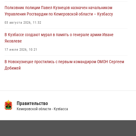
путем подмены ценника (ВИДЕО)
Полковник полиции Павел Кузнецов назначен начальником
04 августа 2026, 06:32
1
Управления Росгвардии по Кемеровской области – Кузбассу
03 августа 2026, 11:32
В Кузбассе создают мурал в память о генерале армии Иване
Яковлеве
17 июля 2026, 10:21
В Новокузнецке простились с первым командиром ОМОН Сергеем
Добижей
12 июля 2026, 06:54
Росгвардейцы задержали горожанина, воспользовавшегося
мотоциклом без разрешения владельца
Правительство
14 июля 2026, 08:52
1
Кемеровской области - Кузбасса
Кузбасский спецназ принял участие в сборе снайперов Сибирского
округа Росгвардии
24 июля 2026, 10:35
3