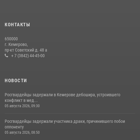
Росгвардейцы задержали мужчину, вырвавшего у горожанки пакет
с покупками
20 июля 2026, 08:52
1
КОНТАКТЫ
Росгвардейцы задержали новокузнечанку при попытке вынести из
650000
гипермаркета товары на 13 тысяч рублей (ВИДЕО)
г. Кемерово,
пр-кт Советский д. 48 а
16 июля 2026, 06:43
1
1
+ 7 (3842) 44-45-00
НОВОСТИ
Росгвардейцы задержали в Кемерове дебошира, устроившего
конфликт в мед...
05 августа 2026, 09:30
Росгвардейцы задержали участника драки, причинившего побои
оппоненту
05 августа 2026, 08:50