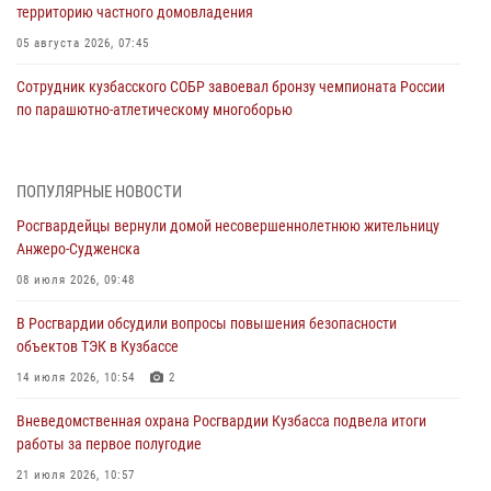
территорию частного домовладения
05 августа 2026, 07:45
Сотрудник кузбасского СОБР завоевал бронзу чемпионата России
по парашютно-атлетическому многоборью
04 августа 2026, 10:48
2
Кузбассовцы высоко оценили качество предоставления
ПОПУЛЯРНЫЕ НОВОСТИ
государственных услуг подразделениями ЛРР Росгвардии
Росгвардейцы вернули домой несовершеннолетнюю жительницу
04 августа 2026, 09:42
Анжеро-Судженска
Росгвардейцы помогли разыскать троих юных путешественников из
08 июля 2026, 09:48
Новокузнецка
В Росгвардии обсудили вопросы повышения безопасности
04 августа 2026, 08:42
объектов ТЭК в Кузбассе
Росгвардейцы задержали нарушителя общественного порядка в
14 июля 2026, 10:54
2
охраняемой кемеровской гостинице
Вневедомственная охрана Росгвардии Кузбасса подвела итоги
04 августа 2026, 07:41
работы за первое полугодие
Кемеровские росгвардейцы пресекли попытку хищения товара
21 июля 2026, 10:57