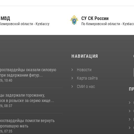
 МВД
СУ СК России
Кемеровской области - Кузбассу
По Кемеровской области - Кузбас
И
НАВИГАЦИЯ
 росгвардейцы оказали силовую
Новости
при задержании фигур...
Карта сайта
26, 10:40
СМИ о нас
П
цы задержали горожанку,
ся в розыске за серию хище...
26, 08:37
 росгвардейцы помогли вернуть
пропавшую мать
26, 07:35