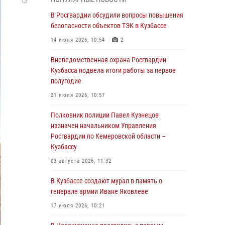
Генерал-полковник Олег Плохой поздравил
специалистов организационно-штатных
В Росгвардии обсудили вопросы повышения
подразделений Росгвардии с
безопасности объектов ТЭК в Кузбассе
профессиональным праздником
14 июля 2026, 10:54
2
07 августа 2026, 05:32
Вневедомственная охрана Росгвардии
С 1 сентября 2026 года вступает в силу новый
Кузбасса подвела итоги работы за первое
федеральный закон о частной охранной
полугодие
деятельности
21 июля 2026, 10:57
06 августа 2026, 10:19
Полковник полиции Павел Кузнецов
Росгвардейцы задержали предполагаемого
назначен начальником Управления
виновника причинения ножевого ранения
Росгвардии по Кемеровской области –
кемеровчанину
Кузбассу
06 августа 2026, 09:18
03 августа 2026, 11:32
Росгвардейцы задержали мужчину,
В Кузбассе создают мурал в память о
повредившего имущество горожанки
генерале армии Иване Яковлеве
06 августа 2026, 08:17
1
17 июля 2026, 10:21
Росгвардейцы пресекли противоправные