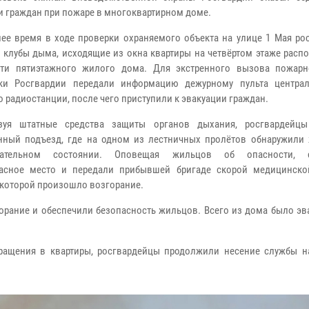
и граждан при пожаре в многоквартирном доме.
ее время в ходе проверки охраняемого объекта на улице 1 Мая ро
 клубы дыма, исходящие из окна квартиры на четвёртом этаже расп
сти пятиэтажного жилого дома. Для экстренного вызова пожар
ики Росгвардии передали информацию дежурному пульта центра
о радиостанции, после чего приступили к эвакуации граждан.
уя штатные средства защиты органов дыхания, росгвардейц
ный подъезд, где на одном из лестничных пролётов обнаружили
нательном состоянии. Оповещая жильцов об опасности, с
асное место и передали прибывшей бригаде скорой медицинск
 которой произошло возгорание.
ание и обеспечили безопасность жильцов. Всего из дома было эв
ращения в квартиры, росгвардейцы продолжили несение службы н