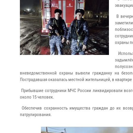
эвакуаци
В вечерн
заметили
поблизо
сотрудн
охраны п
Использ
задымлён
полусоз
вневедомственной охраны вывели гражданку на безоп
Пострадавшая оказалась местной жительницей, в квартире
Прибывшие сотрудники МЧС России ликвидировали возгор
около 15 человек.
Обеспечив сохранность имущества граждан до их возв
патрулирования.