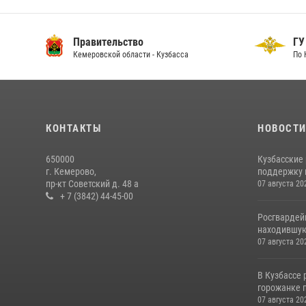
Правительство
ГУ
Кемеровской области - Кузбасса
По 
КОНТАКТЫ
НОВОСТ
650000
Кузбасские
г. Кемерово,
поддержку 
пр-кт Советский д. 48 а
07 августа 20
+ 7 (3842) 44-45-00
Росгвардей
находившую
07 августа 20
В Кузбассе
горожанке 
07 августа 20