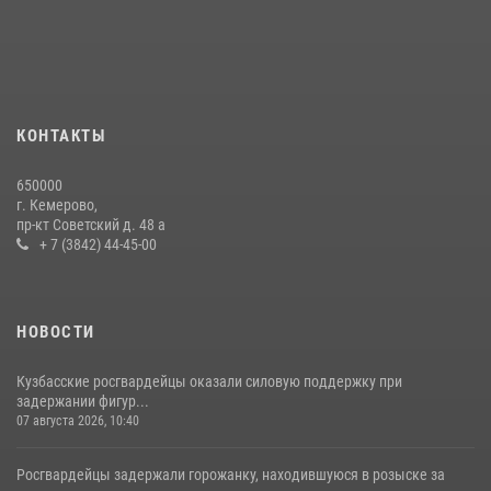
24 июля 2026, 10:35
3
Росгвардейцы задержали мужчину, вырвавшего у горожанки пакет
с покупками
20 июля 2026, 08:52
1
КОНТАКТЫ
Росгвардейцы задержали новокузнечанку при попытке вынести из
650000
гипермаркета товары на 13 тысяч рублей (ВИДЕО)
г. Кемерово,
пр-кт Советский д. 48 а
16 июля 2026, 06:43
1
1
+ 7 (3842) 44-45-00
НОВОСТИ
Кузбасские росгвардейцы оказали силовую поддержку при
задержании фигур...
07 августа 2026, 10:40
Росгвардейцы задержали горожанку, находившуюся в розыске за