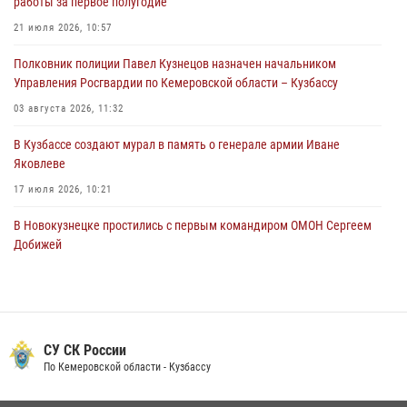
работы за первое полугодие
горожанки
21 июля 2026, 10:57
06 августа 2026, 08:17
1
Полковник полиции Павел Кузнецов назначен начальником
Росгвардейцы пресекли противоправные действия и защитили
Управления Росгвардии по Кемеровской области – Кузбассу
новокузнечанку от агрессивного знакомого
03 августа 2026, 11:32
06 августа 2026, 07:16
В Кузбассе создают мурал в память о генерале армии Иване
Яковлеве
17 июля 2026, 10:21
В Новокузнецке простились с первым командиром ОМОН Сергеем
Добижей
12 июля 2026, 06:54
Росгвардейцы задержали горожанина, воспользовавшегося
мотоциклом без разрешения владельца
СУ СК России
14 июля 2026, 08:52
1
По Кемеровской области - Кузбассу
Кузбасский спецназ принял участие в сборе снайперов Сибирского
округа Росгвардии