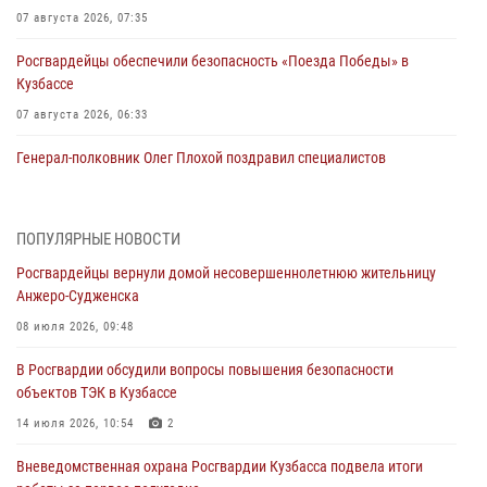
07 августа 2026, 07:35
Росгвардейцы обеспечили безопасность «Поезда Победы» в
Кузбассе
07 августа 2026, 06:33
Генерал-полковник Олег Плохой поздравил специалистов
организационно-штатных подразделений Росгвардии с
профессиональным праздником
07 августа 2026, 05:32
ПОПУЛЯРНЫЕ НОВОСТИ
Росгвардейцы вернули домой несовершеннолетнюю жительницу
С 1 сентября 2026 года вступает в силу новый федеральный закон о
Анжеро-Судженска
частной охранной деятельности
08 июля 2026, 09:48
06 августа 2026, 10:19
В Росгвардии обсудили вопросы повышения безопасности
Росгвардейцы задержали предполагаемого виновника причинения
объектов ТЭК в Кузбассе
ножевого ранения кемеровчанину
14 июля 2026, 10:54
2
06 августа 2026, 09:18
Вневедомственная охрана Росгвардии Кузбасса подвела итоги
Росгвардейцы задержали мужчину, повредившего имущество