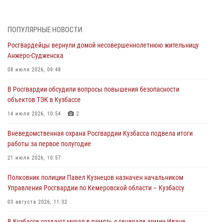
05 августа 2026, 10:53
7
Росгвардейцы задержали в Кемерове дебошира, устроившего
ПОПУЛЯРНЫЕ НОВОСТИ
конфликт в медицинском учреждении
Росгвардейцы вернули домой несовершеннолетнюю жительницу
05 августа 2026, 09:30
Анжеро-Судженска
Росгвардейцы задержали участника драки, причинившего побои
08 июля 2026, 09:48
оппоненту
В Росгвардии обсудили вопросы повышения безопасности
05 августа 2026, 08:50
объектов ТЭК в Кузбассе
Росгвардейцы пресекли нарушение общественного порядка на
14 июля 2026, 10:54
2
городском пляже
Вневедомственная охрана Росгвардии Кузбасса подвела итоги
05 августа 2026, 08:10
работы за первое полугодие
Росгвардейцы в Юрге пресекли попытку проникновения на
21 июля 2026, 10:57
территорию частного домовладения
Полковник полиции Павел Кузнецов назначен начальником
05 августа 2026, 07:45
Управления Росгвардии по Кемеровской области – Кузбассу
03 августа 2026, 11:32
В Кузбассе создают мурал в память о генерале армии Иване