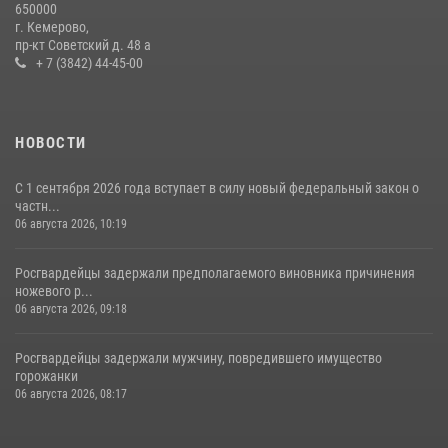
650000
гипермаркета товары на 13 тысяч рублей (ВИДЕО)
г. Кемерово,
пр-кт Советский д. 48 а
16 июля 2026, 06:43
1
1
+ 7 (3842) 44-45-00
НОВОСТИ
С 1 сентября 2026 года вступает в силу новый федеральный закон о
частн...
06 августа 2026, 10:19
Росгвардейцы задержали предполагаемого виновника причинения
ножевого р...
06 августа 2026, 09:18
Росгвардейцы задержали мужчину, повредившего имущество
горожанки
06 августа 2026, 08:17