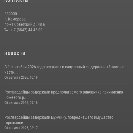
КОНТАКТЫ
Росгвардейцы задержали новокузнечанку при попытке вынести из
650000
гипермаркета товары на 13 тысяч рублей (ВИДЕО)
г. Кемерово,
пр-кт Советский д. 48 а
16 июля 2026, 06:43
1
1
+ 7 (3842) 44-45-00
НОВОСТИ
С 1 сентября 2026 года вступает в силу новый федеральный закон о
частн...
06 августа 2026, 10:19
Росгвардейцы задержали предполагаемого виновника причинения
ножевого р...
06 августа 2026, 09:18
Росгвардейцы задержали мужчину, повредившего имущество
горожанки
06 августа 2026, 08:17