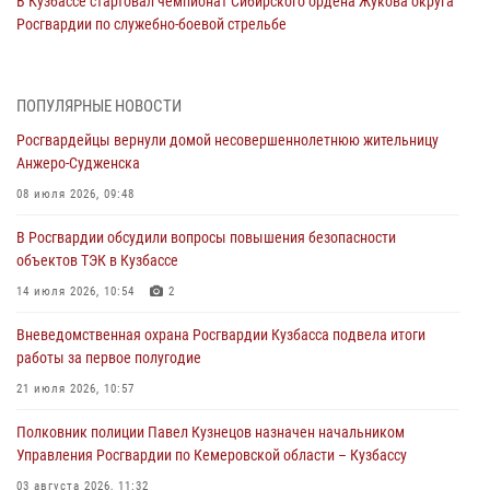
В Кузбассе стартовал чемпионат Сибирского ордена Жукова округа
Росгвардии по служебно-боевой стрельбе
05 августа 2026, 10:53
7
Росгвардейцы задержали в Кемерове дебошира, устроившего
ПОПУЛЯРНЫЕ НОВОСТИ
конфликт в медицинском учреждении
Росгвардейцы вернули домой несовершеннолетнюю жительницу
05 августа 2026, 09:30
Анжеро-Судженска
Росгвардейцы задержали участника драки, причинившего побои
08 июля 2026, 09:48
оппоненту
В Росгвардии обсудили вопросы повышения безопасности
05 августа 2026, 08:50
объектов ТЭК в Кузбассе
Росгвардейцы пресекли нарушение общественного порядка на
14 июля 2026, 10:54
2
городском пляже
Вневедомственная охрана Росгвардии Кузбасса подвела итоги
05 августа 2026, 08:10
работы за первое полугодие
Росгвардейцы в Юрге пресекли попытку проникновения на
21 июля 2026, 10:57
территорию частного домовладения
Полковник полиции Павел Кузнецов назначен начальником
05 августа 2026, 07:45
Управления Росгвардии по Кемеровской области – Кузбассу
03 августа 2026, 11:32