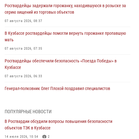
Росгвардейцы задержали горожанку, находившуюся в розыске за
серию хищений из торговых объектов
07 августа 2026, 08:37
В Кузбассе росгвардейцы помогли вернуть горожанке пропавшую
мать
07 августа 2026, 07:35
Росгвардейцы обеспечили безопасность «Поезда Победы» в
Кузбассе
07 августа 2026, 06:33
Генерал-полковник Олег Плохой поздравил специалистов
организационно-штатных подразделений Росгвардии с
профессиональным праздником
07 августа 2026, 05:32
ПОПУЛЯРНЫЕ НОВОСТИ
В Росгвардии обсудили вопросы повышения безопасности
С 1 сентября 2026 года вступает в силу новый федеральный закон о
объектов ТЭК в Кузбассе
частной охранной деятельности
14 июля 2026, 10:54
2
06 августа 2026, 10:19