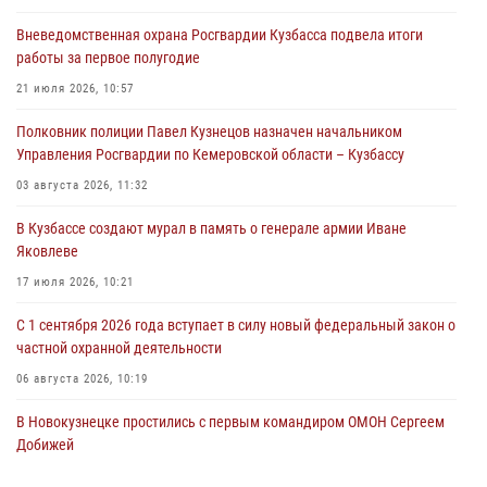
Вневедомственная охрана Росгвардии Кузбасса подвела итоги
Росгвардейцы задержали предполагаемого виновника причинения
работы за первое полугодие
ножевого ранения кемеровчанину
21 июля 2026, 10:57
06 августа 2026, 09:18
Полковник полиции Павел Кузнецов назначен начальником
Росгвардейцы задержали мужчину, повредившего имущество
Управления Росгвардии по Кемеровской области – Кузбассу
горожанки
03 августа 2026, 11:32
06 августа 2026, 08:17
1
В Кузбассе создают мурал в память о генерале армии Иване
Росгвардейцы пресекли противоправные действия и защитили
Яковлеве
новокузнечанку от агрессивного знакомого
17 июля 2026, 10:21
06 августа 2026, 07:16
С 1 сентября 2026 года вступает в силу новый федеральный закон о
частной охранной деятельности
06 августа 2026, 10:19
В Новокузнецке простились с первым командиром ОМОН Сергеем
Добижей
12 июля 2026, 06:54