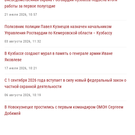
Росгвардейцы задержали предполагаемого виновника причинения
работы за первое полугодие
ножевого ранения кемеровчанину
21 июля 2026, 10:57
06 августа 2026, 09:18
Полковник полиции Павел Кузнецов назначен начальником
Росгвардейцы задержали мужчину, повредившего имущество
Управления Росгвардии по Кемеровской области – Кузбассу
горожанки
03 августа 2026, 11:32
06 августа 2026, 08:17
1
В Кузбассе создают мурал в память о генерале армии Иване
Росгвардейцы пресекли противоправные действия и защитили
Яковлеве
новокузнечанку от агрессивного знакомого
17 июля 2026, 10:21
06 августа 2026, 07:16
С 1 сентября 2026 года вступает в силу новый федеральный закон о
частной охранной деятельности
06 августа 2026, 10:19
В Новокузнецке простились с первым командиром ОМОН Сергеем
Добижей
12 июля 2026, 06:54
Росгвардейцы задержали горожанина, воспользовавшегося