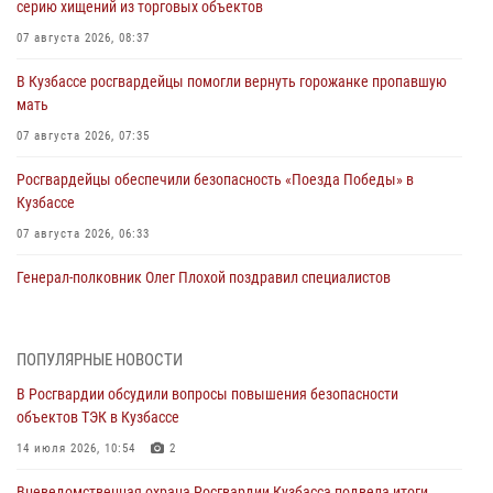
серию хищений из торговых объектов
07 августа 2026, 08:37
В Кузбассе росгвардейцы помогли вернуть горожанке пропавшую
мать
07 августа 2026, 07:35
Росгвардейцы обеспечили безопасность «Поезда Победы» в
Кузбассе
07 августа 2026, 06:33
Генерал-полковник Олег Плохой поздравил специалистов
организационно-штатных подразделений Росгвардии с
профессиональным праздником
07 августа 2026, 05:32
ПОПУЛЯРНЫЕ НОВОСТИ
В Росгвардии обсудили вопросы повышения безопасности
С 1 сентября 2026 года вступает в силу новый федеральный закон о
объектов ТЭК в Кузбассе
частной охранной деятельности
14 июля 2026, 10:54
2
06 августа 2026, 10:19
Вневедомственная охрана Росгвардии Кузбасса подвела итоги